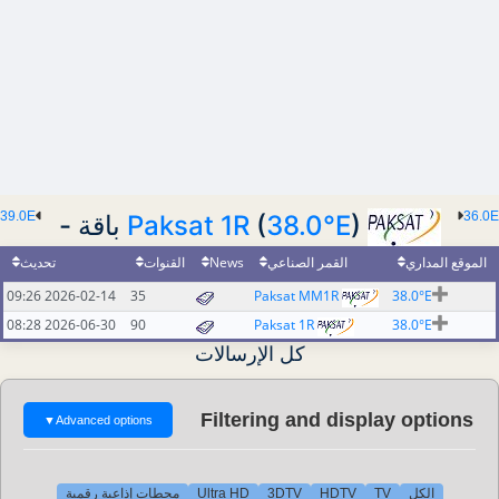
39.0E
36.0E
Paksat 1R
(
38.0°E
) باقة -
تحديث
القنوات
News
القمر الصناعي
الموقع المداري
2026-02-14 09:26
35
Paksat MM1R
38.0°E
2026-06-30 08:28
90
Paksat 1R
38.0°E
كل الإرسالات
Filtering and display options
▼
Advanced options
محطات إذاعية رقمية
Ultra HD
3DTV
HDTV
TV
الكل