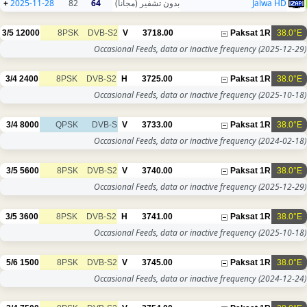
+
2025-11-28
82
64
بدون تشفير (مجانا)
Jalwa HD
3/5
12000
8PSK
DVB-S2
V
3718.00
Paksat 1R
38.0°E
Occasional Feeds, data or inactive frequency
(2025-12-29)
3/4
2400
8PSK
DVB-S2
H
3725.00
Paksat 1R
38.0°E
Occasional Feeds, data or inactive frequency
(2025-10-18)
3/4
8000
QPSK
DVB-S
V
3733.00
Paksat 1R
38.0°E
Occasional Feeds, data or inactive frequency
(2024-02-18)
3/5
5600
8PSK
DVB-S2
V
3740.00
Paksat 1R
38.0°E
Occasional Feeds, data or inactive frequency
(2025-12-29)
3/5
3600
8PSK
DVB-S2
H
3741.00
Paksat 1R
38.0°E
Occasional Feeds, data or inactive frequency
(2025-10-18)
5/6
1500
8PSK
DVB-S2
V
3745.00
Paksat 1R
38.0°E
Occasional Feeds, data or inactive frequency
(2024-12-24)