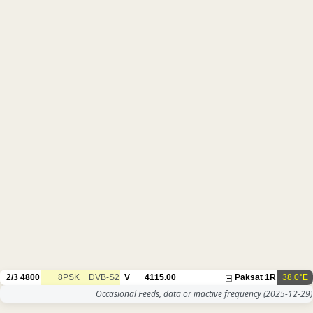
2/3
4800
8PSK
DVB-S2
V
4115.00
Paksat 1R
38.0°E
Occasional Feeds, data or inactive frequency
(2025-12-29)