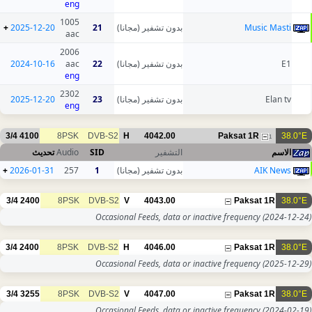
eng
1005
+
2025-12-20
21
بدون تشفير (مجانا)
Music Masti
aac
2006
2024-10-16
aac
22
بدون تشفير (مجانا)
E1
eng
2302
2025-12-20
23
بدون تشفير (مجانا)
Elan tv
eng
3/4
4100
8PSK
DVB-S2
H
4042.00
Paksat 1R
38.0°E
1
تحديث
Audio
SID
التشفير
الاسم
+
2026-01-31
257
1
بدون تشفير (مجانا)
AIK News
3/4
2400
8PSK
DVB-S2
V
4043.00
Paksat 1R
38.0°E
Occasional Feeds, data or inactive frequency
(2024-12-24)
3/4
2400
8PSK
DVB-S2
H
4046.00
Paksat 1R
38.0°E
Occasional Feeds, data or inactive frequency
(2025-12-29)
3/4
3255
8PSK
DVB-S2
V
4047.00
Paksat 1R
38.0°E
Occasional Feeds, data or inactive frequency
(2024-02-19)