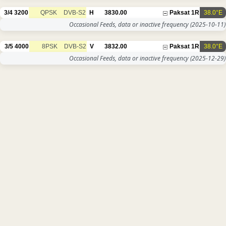
3/4
3200
QPSK
DVB-S2
H
3830.00
Paksat 1R
38.0°E
Occasional Feeds, data or inactive frequency
(2025-10-11)
3/5
4000
8PSK
DVB-S2
V
3832.00
Paksat 1R
38.0°E
Occasional Feeds, data or inactive frequency
(2025-12-29)