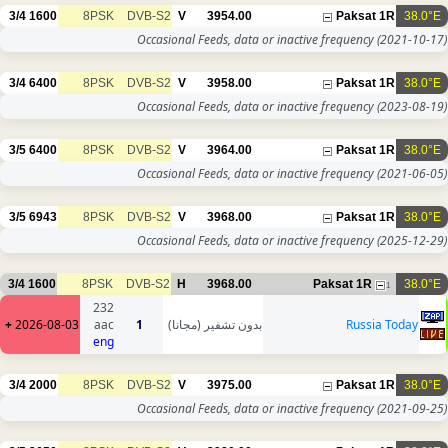
3/4
1600
8PSK
DVB-S2
V
3954.00
Paksat 1R
38.0°E
Occasional Feeds, data or inactive frequency
(2021-10-17)
3/4
6400
8PSK
DVB-S2
V
3958.00
Paksat 1R
38.0°E
Occasional Feeds, data or inactive frequency
(2023-08-19)
3/5
6400
8PSK
DVB-S2
V
3964.00
Paksat 1R
38.0°E
Occasional Feeds, data or inactive frequency
(2021-06-05)
3/5
6943
8PSK
DVB-S2
V
3968.00
Paksat 1R
38.0°E
Occasional Feeds, data or inactive frequency
(2025-12-29)
3/4
1600
8PSK
DVB-S2
H
3968.00
Paksat 1R
38.0°E
1
232
+
2026-08-03
aac
1
بدون تشفير (مجانا)
Russia Today
eng
3/4
2000
8PSK
DVB-S2
V
3975.00
Paksat 1R
38.0°E
Occasional Feeds, data or inactive frequency
(2021-09-25)