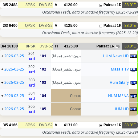
3/5
2488
8PSK
DVB-S2
V
4120.00
Paksat 1R
38.0°E
Occasional Feeds, data or inactive frequency
(2025-12-29)
2/3
6400
QPSK
DVB-S2
V
4125.00
Paksat 1R
38.0°E
Occasional Feeds, data or inactive frequency
(2025-12-29)
3/4
16100
8PSK
DVB-S2
H
4125.00
Paksat 1R
38.0°E
5
301
+
2026-03-25
101
بدون تشفير (مجانا)
HUM News HD
urd
302
+
2026-03-25
102
بدون تشفير (مجانا)
Masala TV
urd
303
+
2026-03-25
103
بدون تشفير (مجانا)
Hum Sitary
urd
304
+
2026-03-25
104
Conax
HUM MENA
urd
305
+
2026-03-25
105
Conax
HUM HD
urd
3/5
4166
8PSK
DVB-S2
V
4131.00
Paksat 1R
38.0°E
Occasional Feeds, data or inactive frequency
(2025-12-29)