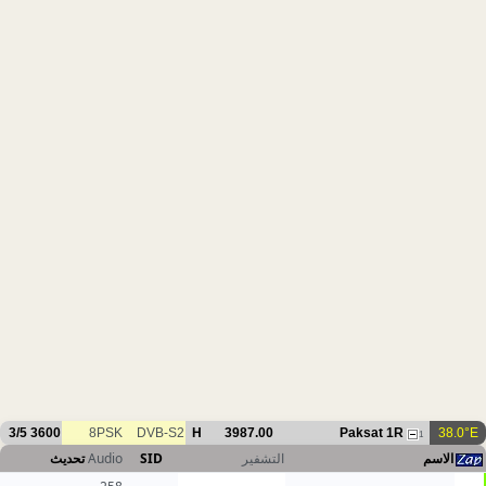
3/5
3600
8PSK
DVB-S2
H
3987.00
Paksat 1R
38.0°E
1
تحديث
Audio
SID
التشفير
الاسم