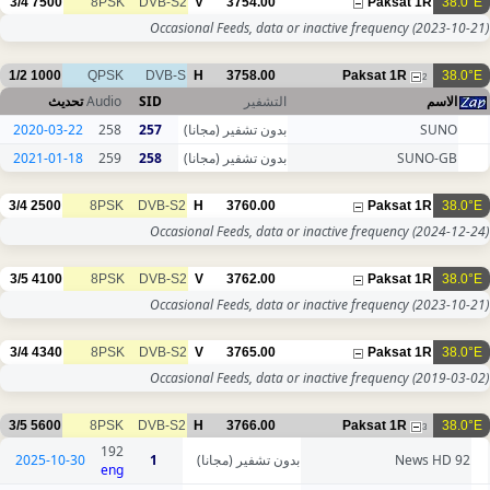
3/4
7500
8PSK
DVB-S2
V
3754.00
Paksat 1R
38.0°E
Occasional Feeds, data or inactive frequency
(2023-10-21)
1/2
1000
QPSK
DVB-S
H
3758.00
Paksat 1R
38.0°E
2
تحديث
Audio
SID
التشفير
الاسم
2020-03-22
258
257
بدون تشفير (مجانا)
SUNO
2021-01-18
259
258
بدون تشفير (مجانا)
SUNO-GB
3/4
2500
8PSK
DVB-S2
H
3760.00
Paksat 1R
38.0°E
Occasional Feeds, data or inactive frequency
(2024-12-24)
3/5
4100
8PSK
DVB-S2
V
3762.00
Paksat 1R
38.0°E
Occasional Feeds, data or inactive frequency
(2023-10-21)
3/4
4340
8PSK
DVB-S2
V
3765.00
Paksat 1R
38.0°E
Occasional Feeds, data or inactive frequency
(2019-03-02)
3/5
5600
8PSK
DVB-S2
H
3766.00
Paksat 1R
38.0°E
3
192
2025-10-30
1
بدون تشفير (مجانا)
92 News HD
eng