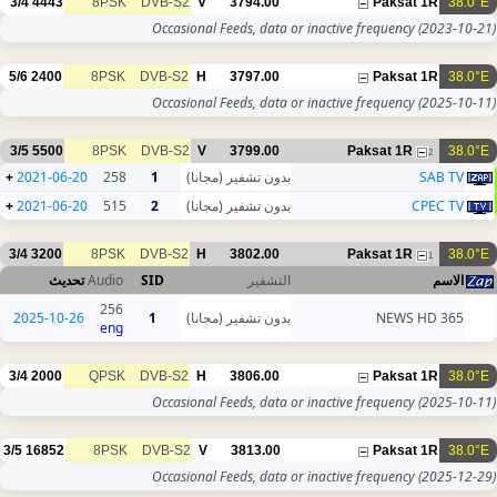
3/4
4443
8PSK
DVB-S2
V
3794.00
Paksat 1R
38.0°E
Occasional Feeds, data or inactive frequency
(2023-10-21)
5/6
2400
8PSK
DVB-S2
H
3797.00
Paksat 1R
38.0°E
Occasional Feeds, data or inactive frequency
(2025-10-11)
3/5
5500
8PSK
DVB-S2
V
3799.00
Paksat 1R
38.0°E
2
+
2021-06-20
258
1
بدون تشفير (مجانا)
SAB TV
+
2021-06-20
515
2
بدون تشفير (مجانا)
CPEC TV
3/4
3200
8PSK
DVB-S2
H
3802.00
Paksat 1R
38.0°E
1
تحديث
Audio
SID
التشفير
الاسم
256
2025-10-26
1
بدون تشفير (مجانا)
365 NEWS HD
eng
3/4
2000
QPSK
DVB-S2
H
3806.00
Paksat 1R
38.0°E
Occasional Feeds, data or inactive frequency
(2025-10-11)
3/5
16852
8PSK
DVB-S2
V
3813.00
Paksat 1R
38.0°E
Occasional Feeds, data or inactive frequency
(2025-12-29)