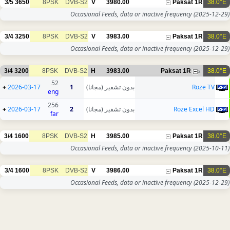
3/5
3650
8PSK
DVB-S2
V
3980.00
Paksat 1R
38.0°E
Occasional Feeds, data or inactive frequency
(2025-12-29)
3/4
3250
8PSK
DVB-S2
V
3983.00
Paksat 1R
38.0°E
Occasional Feeds, data or inactive frequency
(2025-12-29)
3/4
3200
8PSK
DVB-S2
H
3983.00
Paksat 1R
38.0°E
2
52
+
2026-03-17
1
بدون تشفير (مجانا)
Roze TV
eng
256
+
2026-03-17
2
بدون تشفير (مجانا)
Roze Excel HD
far
3/4
1600
8PSK
DVB-S2
H
3985.00
Paksat 1R
38.0°E
Occasional Feeds, data or inactive frequency
(2025-10-11)
3/4
1600
8PSK
DVB-S2
V
3986.00
Paksat 1R
38.0°E
Occasional Feeds, data or inactive frequency
(2025-12-29)