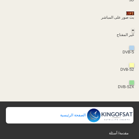
بث صور على المباشر
+
غير المفتاح
DVB-S
DVB-S2
DVB-S2X
الصفحة الرئيسية
مقدمة/ أسئلة