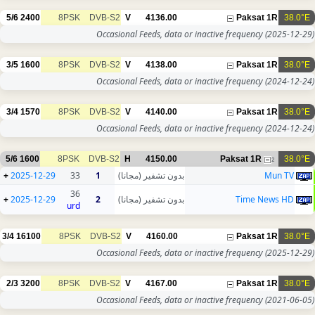
5/6
2400
8PSK
DVB-S2
V
4136.00
Paksat 1R
38.0°E
Occasional Feeds, data or inactive frequency
(2025-12-29)
3/5
1600
8PSK
DVB-S2
V
4138.00
Paksat 1R
38.0°E
Occasional Feeds, data or inactive frequency
(2024-12-24)
3/4
1570
8PSK
DVB-S2
V
4140.00
Paksat 1R
38.0°E
Occasional Feeds, data or inactive frequency
(2024-12-24)
5/6
1600
8PSK
DVB-S2
H
4150.00
Paksat 1R
38.0°E
2
+
2025-12-29
33
1
بدون تشفير (مجانا)
Mun TV
36
+
2025-12-29
2
بدون تشفير (مجانا)
Time News HD
urd
3/4
16100
8PSK
DVB-S2
V
4160.00
Paksat 1R
38.0°E
Occasional Feeds, data or inactive frequency
(2025-12-29)
2/3
3200
8PSK
DVB-S2
V
4167.00
Paksat 1R
38.0°E
Occasional Feeds, data or inactive frequency
(2021-06-05)