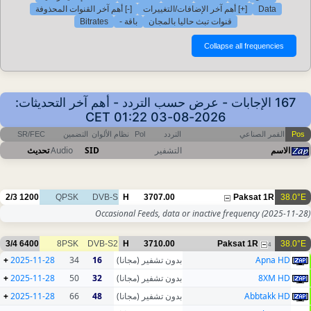
[-] أهم آخر القنوات المحذوفة
[+] أهم آخر الإضافات/التغييرات
Data
Bitrates
باقة -
قنوات تبث حاليا بالمجان
167 الإجابات - عرض حسب التردد - أهم آخر التحديثات:
2026-08-03 01:22 CET
SR/FEC
التضمين
نظام الألوان
Pol
التردد
القمر الصناعي
Pos
تحديث
Audio
SID
التشفير
الاسم
2/3
1200
QPSK
DVB-S
H
3707.00
Paksat 1R
38.0°E
Occasional Feeds, data or inactive frequency
(2025-11-28)
3/4
6400
8PSK
DVB-S2
H
3710.00
Paksat 1R
38.0°E
4
+
2025-11-28
34
16
بدون تشفير (مجانا)
Apna HD
+
2025-11-28
50
32
بدون تشفير (مجانا)
8XM HD
+
2025-11-28
66
48
بدون تشفير (مجانا)
Abbtakk HD