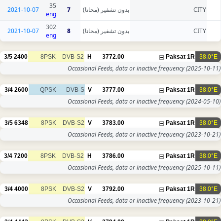
35
2021-10-07
7
بدون تشفير (مجانا)
CITY
eng
302
2021-10-07
8
بدون تشفير (مجانا)
CITY
eng
3/5
2400
8PSK
DVB-S2
H
3772.00
Paksat 1R
38.0°E
Occasional Feeds, data or inactive frequency
(2025-10-11)
3/4
2600
QPSK
DVB-S
V
3777.00
Paksat 1R
38.0°E
Occasional Feeds, data or inactive frequency
(2024-05-10)
3/5
6348
8PSK
DVB-S2
V
3783.00
Paksat 1R
38.0°E
Occasional Feeds, data or inactive frequency
(2023-10-21)
3/4
7200
8PSK
DVB-S2
H
3786.00
Paksat 1R
38.0°E
Occasional Feeds, data or inactive frequency
(2025-10-11)
3/4
4000
8PSK
DVB-S2
V
3792.00
Paksat 1R
38.0°E
Occasional Feeds, data or inactive frequency
(2023-10-21)