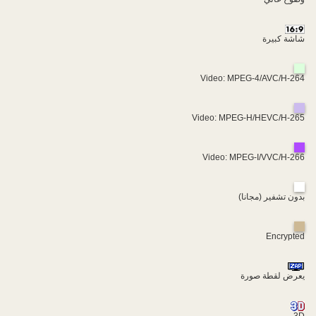
شاشة كبيرة
Video: MPEG-4/AVC/H-264
Video: MPEG-H/HEVC/H-265
Video: MPEG-I/VVC/H-266
بدون تشفير (مجانا)
Encrypted
يعرض لقطة صورة
3D