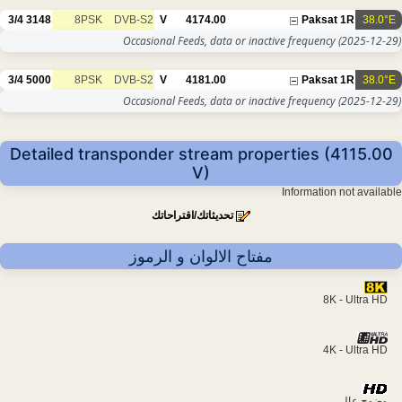
3/4
3148
8PSK
DVB-S2
V
4174.00
Paksat 1R
38.0°E
Occasional Feeds, data or inactive frequency
(2025-12-29)
3/4
5000
8PSK
DVB-S2
V
4181.00
Paksat 1R
38.0°E
Occasional Feeds, data or inactive frequency
(2025-12-29)
Detailed transponder stream properties (4115.00
V)
Information not available
تحديثاتك/اقتراحاتك
مفتاح الالوان و الرموز
8K - Ultra HD
4K - Ultra HD
وضوح عالي