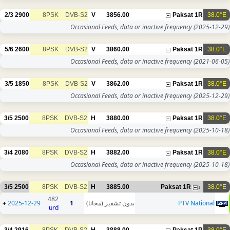
2/3
2900
8PSK
DVB-S2
V
3856.00
Paksat 1R
38.0°E
Occasional Feeds, data or inactive frequency
(2025-12-29)
5/6
2600
8PSK
DVB-S2
V
3860.00
Paksat 1R
38.0°E
Occasional Feeds, data or inactive frequency
(2021-06-05)
3/5
1850
8PSK
DVB-S2
V
3862.00
Paksat 1R
38.0°E
Occasional Feeds, data or inactive frequency
(2025-12-29)
3/5
2500
8PSK
DVB-S2
H
3880.00
Paksat 1R
38.0°E
Occasional Feeds, data or inactive frequency
(2025-10-18)
3/4
2080
8PSK
DVB-S2
H
3882.00
Paksat 1R
38.0°E
Occasional Feeds, data or inactive frequency
(2025-10-18)
3/5
2500
8PSK
DVB-S2
H
3885.00
Paksat 1R
38.0°E
1
482
+
2025-12-29
1
بدون تشفير (مجانا)
PTV National
urd