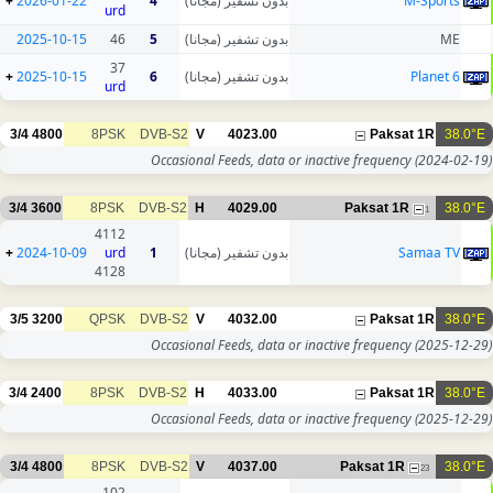
+
2026-01-22
4
بدون تشفير (مجانا)
M-Sports
urd
2025-10-15
46
5
بدون تشفير (مجانا)
ME
37
+
2025-10-15
6
بدون تشفير (مجانا)
Planet 6
urd
3/4
4800
8PSK
DVB-S2
V
4023.00
Paksat 1R
38.0°E
Occasional Feeds, data or inactive frequency
(2024-02-19)
3/4
3600
8PSK
DVB-S2
H
4029.00
Paksat 1R
38.0°E
1
4112
+
2024-10-09
urd
1
بدون تشفير (مجانا)
Samaa TV
4128
3/5
3200
QPSK
DVB-S2
V
4032.00
Paksat 1R
38.0°E
Occasional Feeds, data or inactive frequency
(2025-12-29)
3/4
2400
8PSK
DVB-S2
H
4033.00
Paksat 1R
38.0°E
Occasional Feeds, data or inactive frequency
(2025-12-29)
3/4
4800
8PSK
DVB-S2
V
4037.00
Paksat 1R
38.0°E
23
102