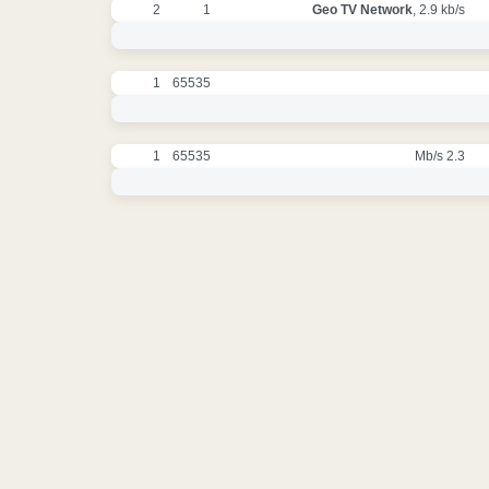
2
1
Geo TV Network
, 2.9 kb/s
1
65535
1
65535
2.3 Mb/s