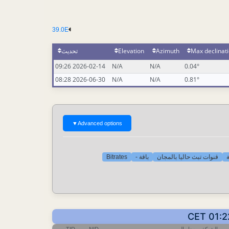
39.0E
تحديث
Elevation
Azimuth
Max declinat
2026-02-14 09:26
N/A
N/A
0.04°
2026-06-30 08:28
N/A
N/A
0.81°
▼
Advanced options
Bitrates
باقة -
قنوات تبث حاليا بالمجان
[