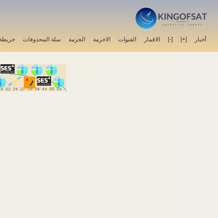
خريطة 
سلة المحذوفات
الحزمة
الاحزمة
القنوات
الاقمار
[-]
[+]
أخبار