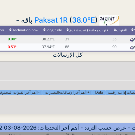
Paksat 1R
(
38.0°E
) باقة -
ion
Declination now
Longitude
قنوات مجانية ( غيرمشفرة)
القنوات
0.00°
38.23°E
31
35
-0.53°
37.94°E
88
90
كل الإرسالات
-] أهم آخر القنوات المحذوفة
[+] أهم آخر الإضافات/التغييرات
Data
ات إذاعية رقمية