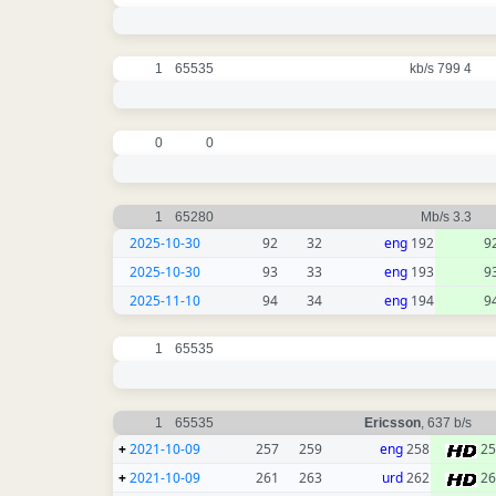
1
65535
4 799 kb/s
0
0
1
65280
3.3 Mb/s
2025-10-30
92
32
eng
192
9
2025-10-30
93
33
eng
193
9
2025-11-10
94
34
eng
194
9
1
65535
1
65535
Ericsson
, 637 b/s
+
2021-10-09
257
259
eng
258
25
+
2021-10-09
261
263
urd
262
26