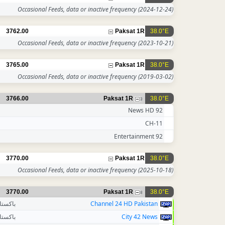
Occasional Feeds, data or inactive frequency
(2024-12-24)
3762.00
Paksat 1R
38.0°E
Occasional Feeds, data or inactive frequency
(2023-10-21)
3765.00
Paksat 1R
38.0°E
Occasional Feeds, data or inactive frequency
(2019-03-02)
3766.00
Paksat 1R
38.0°E
3
92 News HD
CH-11
92 Entertainment
3770.00
Paksat 1R
38.0°E
Occasional Feeds, data or inactive frequency
(2025-10-18)
3770.00
Paksat 1R
38.0°E
8
باكستا
Channel 24 HD Pakistan
باكستا
City 42 News