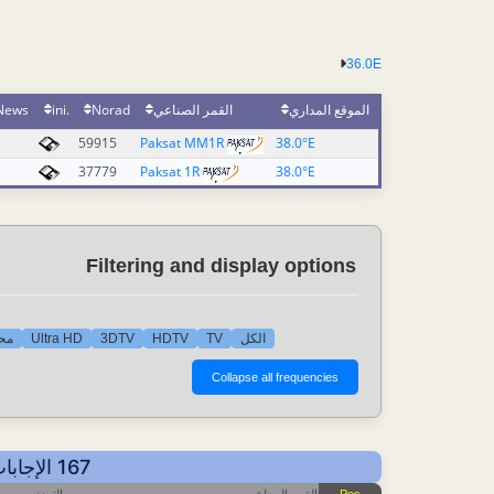
36.0E
News
.ini
Norad
القمر الصناعي
الموقع المداري
59915
Paksat MM1R
38.0°E
37779
Paksat 1R
38.0°E
Filtering and display options
محط
Ultra HD
3DTV
HDTV
TV
الكل
167 الإجابات - عرض حسب التردد - أهم آخر التحديثات: 2026-08-03 01:22 CET