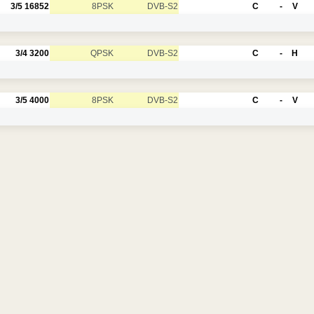
3/5
16852
8PSK
DVB-S2
C
-
V
3/4
3200
QPSK
DVB-S2
C
-
H
3/5
4000
8PSK
DVB-S2
C
-
V