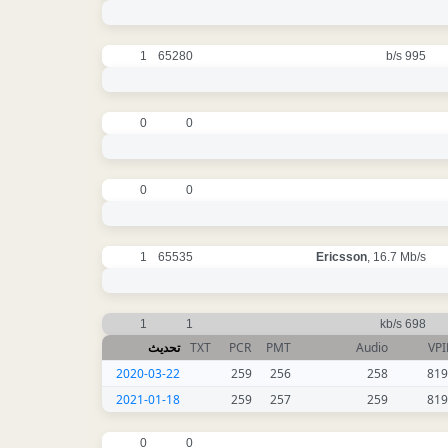
1
65280
995 b/s
0
0
0
0
1
65535
Ericsson
, 16.7 Mb/s
1
1
698 kb/s
تحديث
TXT
PCR
PMT
Audio
VP
2020-03-22
259
256
258
819
2021-01-18
259
257
259
819
0
0