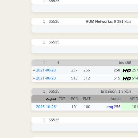
1
65535
1
65535
HUM Networks
, 9 381 kb/s
1
65535
1
1
488 b/s
+
2021-06-20
257
256
258
25
+
2021-06-20
513
512
515
51
1
65535
Ericsson
, 1.3 kb/s
تحديث
TXT
PCR
PMT
Audio
VPI
2025-10-26
101
100
eng
256
10
1
65535