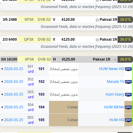
Occasional Feeds, data or inactive frequency
(2025-12-29)
3/5
2488
8PSK
DVB-S2
V
4120.00
Paksat 1R
38.0°E
Occasional Feeds, data or inactive frequency
(2025-12-29)
2/3
6400
QPSK
DVB-S2
V
4125.00
Paksat 1R
38.0°E
Occasional Feeds, data or inactive frequency
(2025-12-29)
3/4
16100
8PSK
DVB-S2
H
4125.00
Paksat 1R
38.0°E
5
301
+
2026-03-25
101
بدون تشفير (مجانا)
HUM News HD
urd
302
+
2026-03-25
102
بدون تشفير (مجانا)
Masala TV
urd
303
+
2026-03-25
103
بدون تشفير (مجانا)
Hum Sitary
urd
304
+
2026-03-25
104
Conax
HUM MENA
urd
305
+
2026-03-25
105
Conax
HUM HD
urd