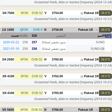
Occasional Feeds, data or inactive frequency
(2024-12-24)
3/4
7500
8PSK
DVB-S2
V
3754.00
Paksat 1R
38.0°E
Occasional Feeds, data or inactive frequency
(2023-10-21)
1/2
1000
QPSK
DVB-S
H
3758.00
Paksat 1R
38.0°E
2
تحديث
Audio
SID
التشفير
الاسم
2020-03-22
258
257
بدون تشفير (مجانا)
SUNO
2021-01-18
259
258
بدون تشفير (مجانا)
SUNO-GB
3/4
2500
8PSK
DVB-S2
H
3760.00
Paksat 1R
38.0°E
Occasional Feeds, data or inactive frequency
(2024-12-24)
3/5
4100
8PSK
DVB-S2
V
3762.00
Paksat 1R
38.0°E
Occasional Feeds, data or inactive frequency
(2023-10-21)
3/4
4340
8PSK
DVB-S2
V
3765.00
Paksat 1R
38.0°E
Occasional Feeds, data or inactive frequency
(2019-03-02)
3/5
5600
8PSK
DVB-S2
H
3766.00
Paksat 1R
38.0°E
3