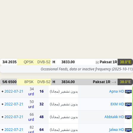
3/4
2035
QPSK
DVB-S2
H
3833.00
Paksat 1R
38.0°E
Occasional Feeds, data or inactive frequency
(2025-10-11)
5/6
6500
8PSK
DVB-S2
H
3834.00
Paksat 1R
38.0°E
4
34
+
2022-07-21
16
بدون تشفير (مجانا)
Apna HD
urd
50
+
2022-07-21
32
بدون تشفير (مجانا)
8XM HD
urd
66
+
2022-07-21
48
بدون تشفير (مجانا)
Abbtakk HD
urd
82
+
2022-07-21
64
بدون تشفير (مجانا)
Jalwa HD
urd