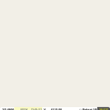
2/3
4800
8PSK
DVB-S2
V
4115.00
Paksat 1R
38.0°E