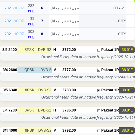
282
2021-10-07
6
بدون تشفير (مجانا)
CITY-21
eng
35
2021-10-07
7
بدون تشفير (مجانا)
CITY
eng
302
2021-10-07
8
بدون تشفير (مجانا)
CITY
eng
3/5
2400
8PSK
DVB-S2
H
3772.00
Paksat 1R
38.0°E
Occasional Feeds, data or inactive frequency
(2025-10-11)
3/4
2600
QPSK
DVB-S
V
3777.00
Paksat 1R
38.0°E
Occasional Feeds, data or inactive frequency
(2024-05-10)
3/5
6348
8PSK
DVB-S2
V
3783.00
Paksat 1R
38.0°E
Occasional Feeds, data or inactive frequency
(2023-10-21)
3/4
7200
8PSK
DVB-S2
H
3786.00
Paksat 1R
38.0°E
Occasional Feeds, data or inactive frequency
(2025-10-11)
3/4
4000
8PSK
DVB-S2
V
3792.00
Paksat 1R
38.0°E