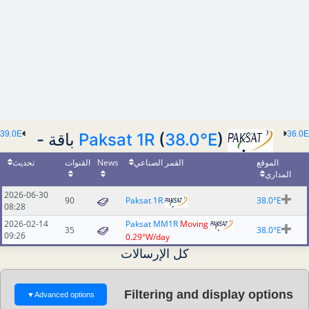
39.0E
36.0E
Paksat 1R
(
38.0°E
) باقة -
تحديث
القنوات
News
القمر الصناعي
الموقع
المداري
2026-06-30
90
Paksat 1R
38.0°E
08:28
2026-02-14
Paksat MM1R
Moving
35
38.0°E
09:26
0.29°W/day
كل الإرسالات
Filtering and display options
▼
Advanced options