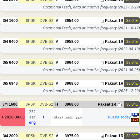
Occasional Feeds, data or inactive frequency
(2025-12-29)
3/4
1600
8PSK
DVB-S2
V
3954.00
Paksat 1R
38.0°E
Occasional Feeds, data or inactive frequency
(2021-10-17)
3/4
6400
8PSK
DVB-S2
V
3958.00
Paksat 1R
38.0°E
Occasional Feeds, data or inactive frequency
(2023-08-19)
3/5
6400
8PSK
DVB-S2
V
3964.00
Paksat 1R
38.0°E
Occasional Feeds, data or inactive frequency
(2021-06-05)
3/5
6943
8PSK
DVB-S2
V
3968.00
Paksat 1R
38.0°E
Occasional Feeds, data or inactive frequency
(2025-12-29)
3/4
1600
8PSK
DVB-S2
H
3968.00
Paksat 1R
38.0°E
1
232
+
2026-08-03
aac
1
بدون تشفير (مجانا)
Russia Today
eng
3/4
2000
8PSK
DVB-S2
V
3975.00
Paksat 1R
38.0°E