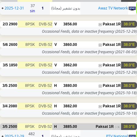
37
+
2025-12-31
1
بدون تشفير (مجانا)
Awaz TV Network
sin
2/3
2900
8PSK
DVB-S2
V
3856.00
Paksat 1R
38.0°E
Occasional Feeds, data or inactive frequency
(2025-12-29)
5/6
2600
8PSK
DVB-S2
V
3860.00
Paksat 1R
38.0°E
Occasional Feeds, data or inactive frequency
(2021-06-05)
3/5
1850
8PSK
DVB-S2
V
3862.00
Paksat 1R
38.0°E
Occasional Feeds, data or inactive frequency
(2025-12-29)
3/5
2500
8PSK
DVB-S2
H
3880.00
Paksat 1R
38.0°E
Occasional Feeds, data or inactive frequency
(2025-10-18)
3/4
2080
8PSK
DVB-S2
H
3882.00
Paksat 1R
38.0°E
Occasional Feeds, data or inactive frequency
(2025-10-18)
3/5
2500
8PSK
DVB-S2
H
3885.00
Paksat 1R
38.0°E
1
482
+
2025-12-29
1
بدون تشفير (مجانا)
PTV National