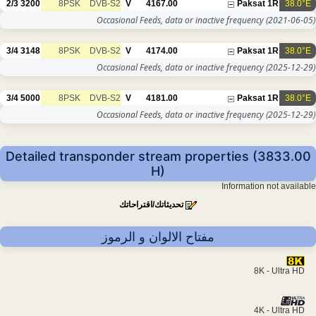
2/3
3200
8PSK
DVB-S2
V
4167.00
Paksat 1R
38.0°E
Occasional Feeds, data or inactive frequency
(2021-06-05)
3/4
3148
8PSK
DVB-S2
V
4174.00
Paksat 1R
38.0°E
Occasional Feeds, data or inactive frequency
(2025-12-29)
3/4
5000
8PSK
DVB-S2
V
4181.00
Paksat 1R
38.0°E
Occasional Feeds, data or inactive frequency
(2025-12-29)
Detailed transponder stream properties (3833.00
H)
Information not available
تحديثاتك/اقتراحاتك
مفتاح الالوان و الرموز
8K - Ultra HD
4K - Ultra HD