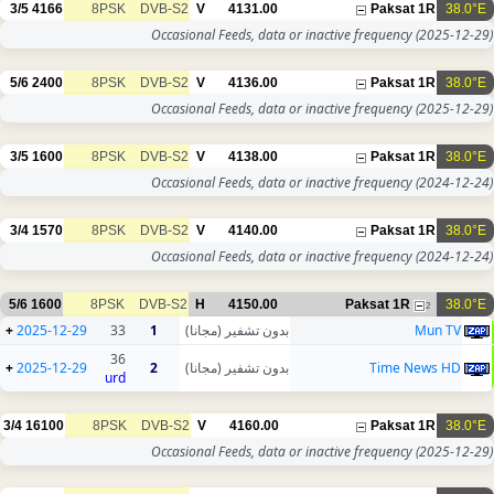
3/5
4166
8PSK
DVB-S2
V
4131.00
Paksat 1R
38.0°E
Occasional Feeds, data or inactive frequency
(2025-12-29)
5/6
2400
8PSK
DVB-S2
V
4136.00
Paksat 1R
38.0°E
Occasional Feeds, data or inactive frequency
(2025-12-29)
3/5
1600
8PSK
DVB-S2
V
4138.00
Paksat 1R
38.0°E
Occasional Feeds, data or inactive frequency
(2024-12-24)
3/4
1570
8PSK
DVB-S2
V
4140.00
Paksat 1R
38.0°E
Occasional Feeds, data or inactive frequency
(2024-12-24)
5/6
1600
8PSK
DVB-S2
H
4150.00
Paksat 1R
38.0°E
2
+
2025-12-29
33
1
بدون تشفير (مجانا)
Mun TV
36
+
2025-12-29
2
بدون تشفير (مجانا)
Time News HD
urd
3/4
16100
8PSK
DVB-S2
V
4160.00
Paksat 1R
38.0°E
Occasional Feeds, data or inactive frequency
(2025-12-29)