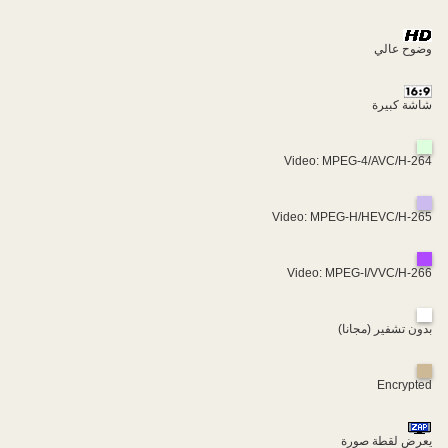
وضوح عالي
شاشة كبيرة
Video: MPEG-4/AVC/H-264
Video: MPEG-H/HEVC/H-265
Video: MPEG-I/VVC/H-266
بدون تشفير (مجانا)
Encrypted
يعرض لقطة صورة