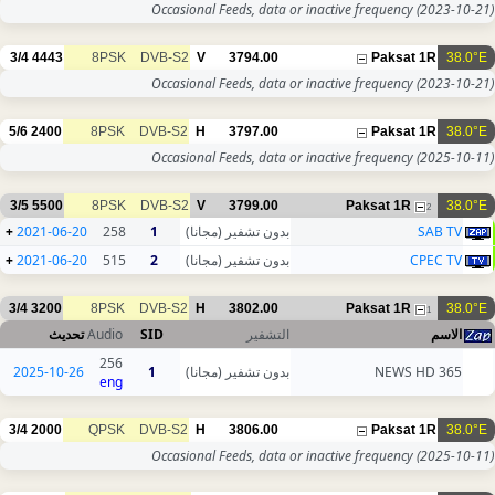
Occasional Feeds, data or inactive frequency
(2023-10-21)
3/4
4443
8PSK
DVB-S2
V
3794.00
Paksat 1R
38.0°E
Occasional Feeds, data or inactive frequency
(2023-10-21)
5/6
2400
8PSK
DVB-S2
H
3797.00
Paksat 1R
38.0°E
Occasional Feeds, data or inactive frequency
(2025-10-11)
3/5
5500
8PSK
DVB-S2
V
3799.00
Paksat 1R
38.0°E
2
+
2021-06-20
258
1
بدون تشفير (مجانا)
SAB TV
+
2021-06-20
515
2
بدون تشفير (مجانا)
CPEC TV
3/4
3200
8PSK
DVB-S2
H
3802.00
Paksat 1R
38.0°E
1
تحديث
Audio
SID
التشفير
الاسم
256
2025-10-26
1
بدون تشفير (مجانا)
365 NEWS HD
eng
3/4
2000
QPSK
DVB-S2
H
3806.00
Paksat 1R
38.0°E
Occasional Feeds, data or inactive frequency
(2025-10-11)