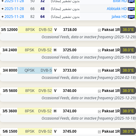
+
2025-11-28
50
32
بدون تشفير (مجانا)
8XM HD
+
2025-11-28
66
48
بدون تشفير (مجانا)
Abbtakk HD
+
2025-11-28
82
64
بدون تشفير (مجانا)
Jalwa HD
3/5
12000
8PSK
DVB-S2
V
3718.00
Paksat 1R
38.0°E
Occasional Feeds, data or inactive frequency
(2025-12-29)
3/4
2400
8PSK
DVB-S2
H
3725.00
Paksat 1R
38.0°E
Occasional Feeds, data or inactive frequency
(2025-10-18)
3/4
8000
QPSK
DVB-S
V
3733.00
Paksat 1R
38.0°E
Occasional Feeds, data or inactive frequency
(2024-02-18)
3/5
5600
8PSK
DVB-S2
V
3740.00
Paksat 1R
38.0°E
Occasional Feeds, data or inactive frequency
(2025-12-29)
3/5
3600
8PSK
DVB-S2
H
3741.00
Paksat 1R
38.0°E
Occasional Feeds, data or inactive frequency
(2025-10-18)
5/6
1500
8PSK
DVB-S2
V
3745.00
Paksat 1R
38.0°E