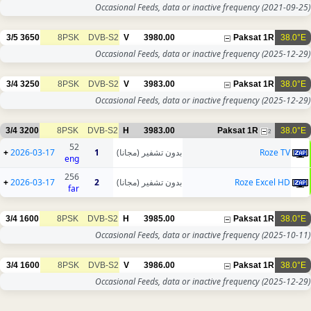
Occasional Feeds, data or inactive frequency
(2021-09-25)
3/5
3650
8PSK
DVB-S2
V
3980.00
Paksat 1R
38.0°E
Occasional Feeds, data or inactive frequency
(2025-12-29)
3/4
3250
8PSK
DVB-S2
V
3983.00
Paksat 1R
38.0°E
Occasional Feeds, data or inactive frequency
(2025-12-29)
3/4
3200
8PSK
DVB-S2
H
3983.00
Paksat 1R
38.0°E
2
52
+
2026-03-17
1
بدون تشفير (مجانا)
Roze TV
eng
256
+
2026-03-17
2
بدون تشفير (مجانا)
Roze Excel HD
far
3/4
1600
8PSK
DVB-S2
H
3985.00
Paksat 1R
38.0°E
Occasional Feeds, data or inactive frequency
(2025-10-11)
3/4
1600
8PSK
DVB-S2
V
3986.00
Paksat 1R
38.0°E
Occasional Feeds, data or inactive frequency
(2025-12-29)