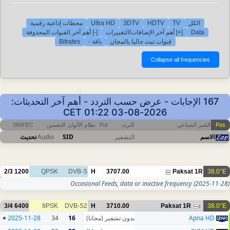
محطات إذاعية رقمية
Ultra HD
3DTV
HDTV
TV
الكل
[-] أهم آخر القنوات المحذوفة
[+] أهم آخر الإضافات/التغييرات
Data
Bitrates
باقة -
قنوات تبث حاليا بالمجان
167 الإجابات - عرض حسب التردد - أهم آخر التحديثات:
2026-08-03 01:22 CET
SR/FEC
التضمين
نظام الألوان
Pol
التردد
القمر الصناعي
Pos
تحديث
Audio
SID
التشفير
الاسم
2/3
1200
QPSK
DVB-S
H
3707.00
Paksat 1R
38.0°E
Occasional Feeds, data or inactive frequency
(2025-11-28)
3/4
6400
8PSK
DVB-S2
H
3710.00
Paksat 1R
38.0°E
4
+
2025-11-28
34
16
بدون تشفير (مجانا)
Apna HD