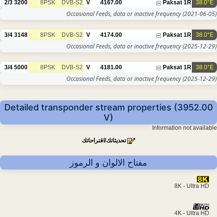
2/3
3200
8PSK
DVB-S2
V
4167.00
Paksat 1R
38.0°E
Occasional Feeds, data or inactive frequency
(2021-06-05)
3/4
3148
8PSK
DVB-S2
V
4174.00
Paksat 1R
38.0°E
Occasional Feeds, data or inactive frequency
(2025-12-29)
3/4
5000
8PSK
DVB-S2
V
4181.00
Paksat 1R
38.0°E
Occasional Feeds, data or inactive frequency
(2025-12-29)
Detailed transponder stream properties (3952.00
V)
Information not available
تحديثاتك/اقتراحاتك
مفتاح الالوان و الرموز
8K - Ultra HD
4K - Ultra HD