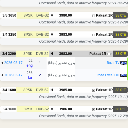
Occasional Feeds, data or inactive frequency
(2021-09-25)
3/5
3650
8PSK
DVB-S2
V
3980.00
Paksat 1R
38.0°E
Occasional Feeds, data or inactive frequency
(2025-12-29)
3/4
3250
8PSK
DVB-S2
V
3983.00
Paksat 1R
38.0°E
Occasional Feeds, data or inactive frequency
(2025-12-29)
3/4
3200
8PSK
DVB-S2
H
3983.00
Paksat 1R
38.0°E
2
52
+
2026-03-17
1
بدون تشفير (مجانا)
Roze TV
eng
256
+
2026-03-17
2
بدون تشفير (مجانا)
Roze Excel HD
far
3/4
1600
8PSK
DVB-S2
H
3985.00
Paksat 1R
38.0°E
Occasional Feeds, data or inactive frequency
(2025-10-11)
3/4
1600
8PSK
DVB-S2
V
3986.00
Paksat 1R
38.0°E
Occasional Feeds, data or inactive frequency
(2025-12-29)