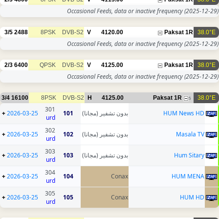
Occasional Feeds, data or inactive frequency
(2025-12-29)
3/5
2488
8PSK
DVB-S2
V
4120.00
Paksat 1R
38.0°E
Occasional Feeds, data or inactive frequency
(2025-12-29)
2/3
6400
QPSK
DVB-S2
V
4125.00
Paksat 1R
38.0°E
Occasional Feeds, data or inactive frequency
(2025-12-29)
3/4
16100
8PSK
DVB-S2
H
4125.00
Paksat 1R
38.0°E
5
301
+
2026-03-25
101
بدون تشفير (مجانا)
HUM News HD
urd
302
+
2026-03-25
102
بدون تشفير (مجانا)
Masala TV
urd
303
+
2026-03-25
103
بدون تشفير (مجانا)
Hum Sitary
urd
304
+
2026-03-25
104
Conax
HUM MENA
urd
305
+
2026-03-25
105
Conax
HUM HD
urd