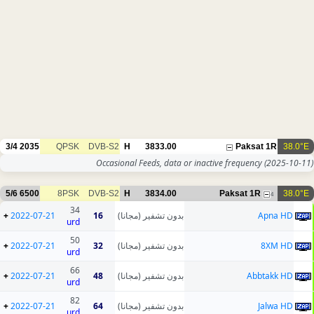
3/4
2035
QPSK
DVB-S2
H
3833.00
Paksat 1R
38.0°E
Occasional Feeds, data or inactive frequency
(2025-10-11)
5/6
6500
8PSK
DVB-S2
H
3834.00
Paksat 1R
38.0°E
4
34
+
2022-07-21
16
بدون تشفير (مجانا)
Apna HD
urd
50
+
2022-07-21
32
بدون تشفير (مجانا)
8XM HD
urd
66
+
2022-07-21
48
بدون تشفير (مجانا)
Abbtakk HD
urd
82
+
2022-07-21
64
بدون تشفير (مجانا)
Jalwa HD
urd