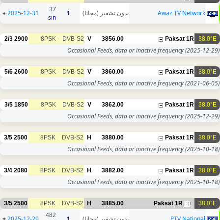
37
+
2025-12-31
1
بدون تشفير (مجانا)
Awaz TV Network
sin
2/3
2900
8PSK
DVB-S2
V
3856.00
Paksat 1R
38.0°E
Occasional Feeds, data or inactive frequency
(2025-12-29)
5/6
2600
8PSK
DVB-S2
V
3860.00
Paksat 1R
38.0°E
Occasional Feeds, data or inactive frequency
(2021-06-05)
3/5
1850
8PSK
DVB-S2
V
3862.00
Paksat 1R
38.0°E
Occasional Feeds, data or inactive frequency
(2025-12-29)
3/5
2500
8PSK
DVB-S2
H
3880.00
Paksat 1R
38.0°E
Occasional Feeds, data or inactive frequency
(2025-10-18)
3/4
2080
8PSK
DVB-S2
H
3882.00
Paksat 1R
38.0°E
Occasional Feeds, data or inactive frequency
(2025-10-18)
3/5
2500
8PSK
DVB-S2
H
3885.00
Paksat 1R
38.0°E
1
482
+
2025-12-29
1
بدون تشفير (مجانا)
PTV National