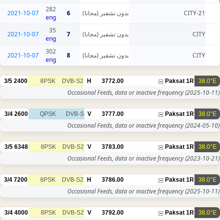
282
2021-10-07
6
بدون تشفير (مجانا)
CITY-21
eng
35
2021-10-07
7
بدون تشفير (مجانا)
CITY
eng
302
2021-10-07
8
بدون تشفير (مجانا)
CITY
eng
3/5
2400
8PSK
DVB-S2
H
3772.00
Paksat 1R
38.0°E
Occasional Feeds, data or inactive frequency
(2025-10-11)
3/4
2600
QPSK
DVB-S
V
3777.00
Paksat 1R
38.0°E
Occasional Feeds, data or inactive frequency
(2024-05-10)
3/5
6348
8PSK
DVB-S2
V
3783.00
Paksat 1R
38.0°E
Occasional Feeds, data or inactive frequency
(2023-10-21)
3/4
7200
8PSK
DVB-S2
H
3786.00
Paksat 1R
38.0°E
Occasional Feeds, data or inactive frequency
(2025-10-11)
3/4
4000
8PSK
DVB-S2
V
3792.00
Paksat 1R
38.0°E