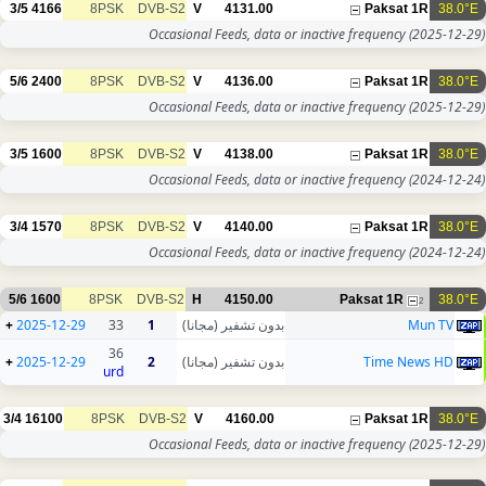
3/5
4166
8PSK
DVB-S2
V
4131.00
Paksat 1R
38.0°E
Occasional Feeds, data or inactive frequency
(2025-12-29)
5/6
2400
8PSK
DVB-S2
V
4136.00
Paksat 1R
38.0°E
Occasional Feeds, data or inactive frequency
(2025-12-29)
3/5
1600
8PSK
DVB-S2
V
4138.00
Paksat 1R
38.0°E
Occasional Feeds, data or inactive frequency
(2024-12-24)
3/4
1570
8PSK
DVB-S2
V
4140.00
Paksat 1R
38.0°E
Occasional Feeds, data or inactive frequency
(2024-12-24)
5/6
1600
8PSK
DVB-S2
H
4150.00
Paksat 1R
38.0°E
2
+
2025-12-29
33
1
بدون تشفير (مجانا)
Mun TV
36
+
2025-12-29
2
بدون تشفير (مجانا)
Time News HD
urd
3/4
16100
8PSK
DVB-S2
V
4160.00
Paksat 1R
38.0°E
Occasional Feeds, data or inactive frequency
(2025-12-29)