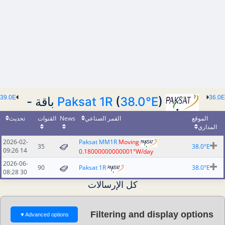
39.0E
36.0E
Paksat 1R
(
38.0°E
) باقة -
تحديث
القنوات
News
القمر الصناعي
الموقع
المداري
2026-02-
Paksat MM1R
Moving
35
38.0°E
14 09:26
0.18000000000001°W/day
2026-06-
90
Paksat 1R
38.0°E
30 08:28
كل الإرسالات
Filtering and display options
▼
Advanced options