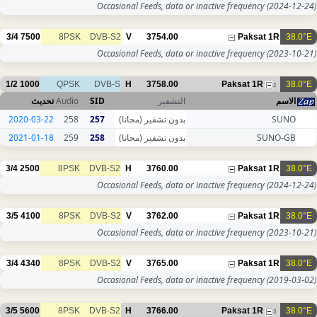
Occasional Feeds, data or inactive frequency
(2024-12-24)
3/4
7500
8PSK
DVB-S2
V
3754.00
Paksat 1R
38.0°E
Occasional Feeds, data or inactive frequency
(2023-10-21)
1/2
1000
QPSK
DVB-S
H
3758.00
Paksat 1R
38.0°E
2
تحديث
Audio
SID
التشفير
الاسم
2020-03-22
258
257
بدون تشفير (مجانا)
SUNO
2021-01-18
259
258
بدون تشفير (مجانا)
SUNO-GB
3/4
2500
8PSK
DVB-S2
H
3760.00
Paksat 1R
38.0°E
Occasional Feeds, data or inactive frequency
(2024-12-24)
3/5
4100
8PSK
DVB-S2
V
3762.00
Paksat 1R
38.0°E
Occasional Feeds, data or inactive frequency
(2023-10-21)
3/4
4340
8PSK
DVB-S2
V
3765.00
Paksat 1R
38.0°E
Occasional Feeds, data or inactive frequency
(2019-03-02)
3/5
5600
8PSK
DVB-S2
H
3766.00
Paksat 1R
38.0°E
3