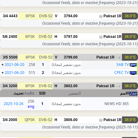
Occasional Feeds, data or inactive frequency
(2023-10-21)
3/4
4443
8PSK
DVB-S2
V
3794.00
Paksat 1R
38.0°E
Occasional Feeds, data or inactive frequency
(2023-10-21)
5/6
2400
8PSK
DVB-S2
H
3797.00
Paksat 1R
38.0°E
Occasional Feeds, data or inactive frequency
(2025-10-11)
3/5
5500
8PSK
DVB-S2
V
3799.00
Paksat 1R
38.0°E
2
+
2021-06-20
258
1
بدون تشفير (مجانا)
SAB TV
+
2021-06-20
515
2
بدون تشفير (مجانا)
CPEC TV
3/4
3200
8PSK
DVB-S2
H
3802.00
Paksat 1R
38.0°E
1
تحديث
Audio
SID
التشفير
الاسم
256
2025-10-26
1
بدون تشفير (مجانا)
365 NEWS HD
eng
3/4
2000
QPSK
DVB-S2
H
3806.00
Paksat 1R
38.0°E
Occasional Feeds, data or inactive frequency
(2025-10-11)