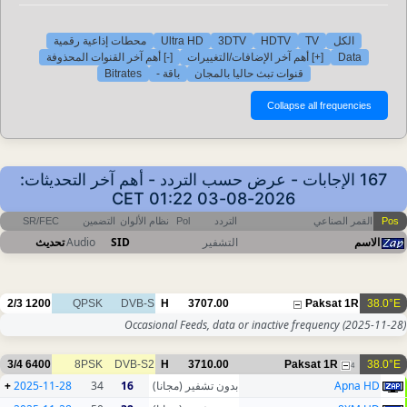
محطات إذاعية رقمية
Ultra HD
3DTV
HDTV
TV
الكل
[-] أهم آخر القنوات المحذوفة
[+] أهم آخر الإضافات/التغييرات
Data
Bitrates
باقة -
قنوات تبث حاليا بالمجان
167 الإجابات - عرض حسب التردد - أهم آخر التحديثات:
2026-08-03 01:22 CET
SR/FEC
التضمين
نظام الألوان
Pol
التردد
القمر الصناعي
Pos
تحديث
Audio
SID
التشفير
الاسم
2/3
1200
QPSK
DVB-S
H
3707.00
Paksat 1R
38.0°E
Occasional Feeds, data or inactive frequency
(2025-11-28)
3/4
6400
8PSK
DVB-S2
H
3710.00
Paksat 1R
38.0°E
4
+
2025-11-28
34
16
بدون تشفير (مجانا)
Apna HD