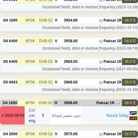
Occasional Feeds, data or inactive frequency
(2025-12-29)
3/4
1600
8PSK
DVB-S2
V
3954.00
Paksat 1R
38.0°E
Occasional Feeds, data or inactive frequency
(2021-10-17)
3/4
6400
8PSK
DVB-S2
V
3958.00
Paksat 1R
38.0°E
Occasional Feeds, data or inactive frequency
(2023-08-19)
3/5
6400
8PSK
DVB-S2
V
3964.00
Paksat 1R
38.0°E
Occasional Feeds, data or inactive frequency
(2021-06-05)
3/5
6943
8PSK
DVB-S2
V
3968.00
Paksat 1R
38.0°E
Occasional Feeds, data or inactive frequency
(2025-12-29)
3/4
1600
8PSK
DVB-S2
H
3968.00
Paksat 1R
38.0°E
1
232
+
2026-08-03
aac
1
بدون تشفير (مجانا)
Russia Today
eng
3/4
2000
8PSK
DVB-S2
V
3975.00
Paksat 1R
38.0°E