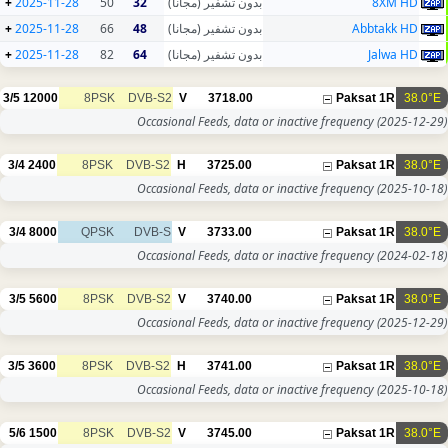
+
2025-11-28
50
32
بدون تشفير (مجانا)
8XM HD
+
2025-11-28
66
48
بدون تشفير (مجانا)
Abbtakk HD
+
2025-11-28
82
64
بدون تشفير (مجانا)
Jalwa HD
3/5
12000
8PSK
DVB-S2
V
3718.00
Paksat 1R
38.0°E
Occasional Feeds, data or inactive frequency
(2025-12-29)
3/4
2400
8PSK
DVB-S2
H
3725.00
Paksat 1R
38.0°E
Occasional Feeds, data or inactive frequency
(2025-10-18)
3/4
8000
QPSK
DVB-S
V
3733.00
Paksat 1R
38.0°E
Occasional Feeds, data or inactive frequency
(2024-02-18)
3/5
5600
8PSK
DVB-S2
V
3740.00
Paksat 1R
38.0°E
Occasional Feeds, data or inactive frequency
(2025-12-29)
3/5
3600
8PSK
DVB-S2
H
3741.00
Paksat 1R
38.0°E
Occasional Feeds, data or inactive frequency
(2025-10-18)
5/6
1500
8PSK
DVB-S2
V
3745.00
Paksat 1R
38.0°E