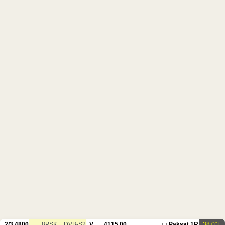
2/3
4800
8PSK
DVB-S2
V
4115.00
Paksat 1R
38.0°E