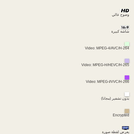
وضوح عالي
شاشة كبيرة
Video: MPEG-4/AVC/H-264
Video: MPEG-H/HEVC/H-265
Video: MPEG-I/VVC/H-266
بدون تشفير (مجانا)
Encrypted
يعرض لقطة صورة