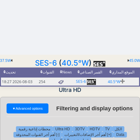
37.5W
SES-6
(
40.5°W
)
45.0W
الموقع المداري
القمر الصناعي
News
القنوات
تحديث
SES-6
2026-08-03 18:27
254
40.5°W
Ultra HD
Filtering and display options
▼
Advanced options
الكل
TV
HDTV
3DTV
Ultra HD
محطات إذاعية رقمية
Data
[+] أهم آخر الإضافات/التغييرات
[-] أهم آخر القنوات المحذوفة