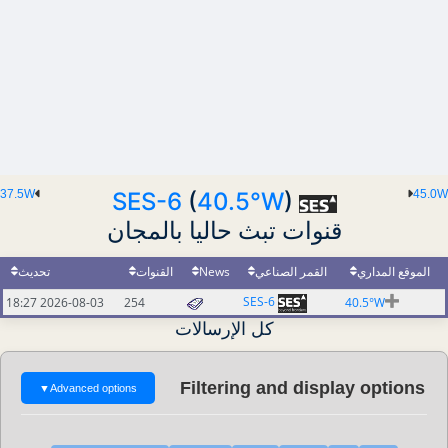
37.5W
SES-6
(
40.5°W
)
45.0W
قنوات تبث حاليا بالمجان
الموقع المداري
القمر الصناعي
News
القنوات
تحديث
SES-6
2026-08-03 18:27
254
40.5°W
كل الإرسالات
Filtering and display options
▼
Advanced options