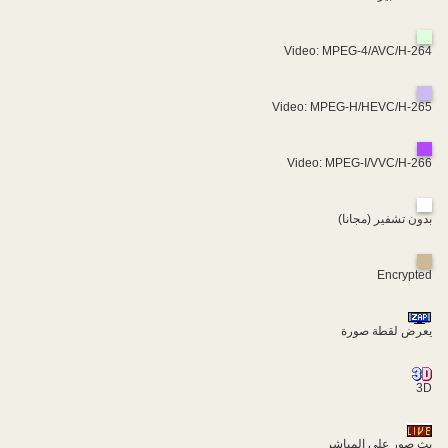
Video: MPEG-4/AVC/H-264
Video: MPEG-H/HEVC/H-265
Video: MPEG-I/VVC/H-266
بدون تشفير (مجانا)
Encrypted
يعرض لقطة صورة
3D
بث صور على المباشر