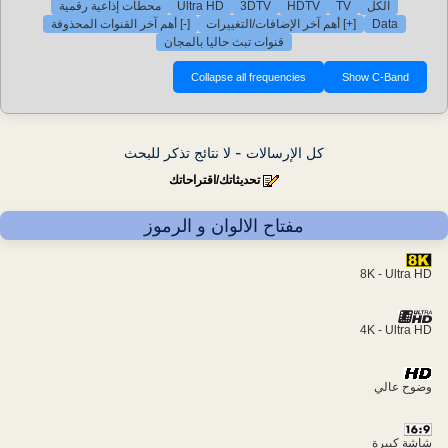
الكل
TV
HDTV
3DTV
Ultra HD
محطات إذاعية رقمية
Data
[+] أهم آخر الإضافات/التغييرات
[-] أهم آخر القنوات المحذوفة
قنوات تبث حاليا بالمجان
كل الإرسالات - لا نتائج تذكر للبحث
تحديثاتك/اقتراحاتك
مفتاح الالوان و الرموز
8K - Ultra HD
4K - Ultra HD
وضوح عالي
شاشة كبيرة