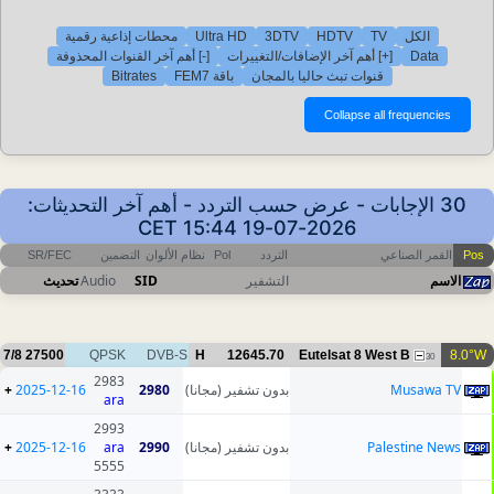
محطات إذاعية رقمية
Ultra HD
3DTV
HDTV
TV
الكل
[-] أهم آخر القنوات المحذوفة
[+] أهم آخر الإضافات/التغييرات
Data
Bitrates
باقة FEM7
قنوات تبث حاليا بالمجان
30 الإجابات - عرض حسب التردد - أهم آخر التحديثات:
2026-07-19 15:44 CET
SR/FEC
التضمين
نظام الألوان
Pol
التردد
القمر الصناعي
Pos
تحديث
Audio
SID
التشفير
الاسم
7/8
27500
QPSK
DVB-S
H
12645.70
Eutelsat 8 West B
8.0°W
30
2983
+
2025-12-16
2980
بدون تشفير (مجانا)
Musawa TV
ara
2993
+
2025-12-16
ara
2990
بدون تشفير (مجانا)
Palestine News
5555