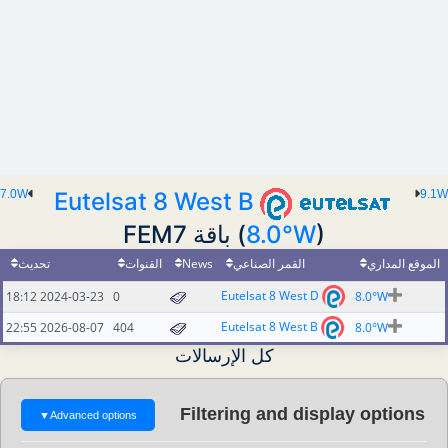
7.0W
Eutelsat 8 West B
9.1W
(
8.0°W
) باقة FEM7
تحديث
القنوات
News
القمر الصناعي
الموقع المداري
Eutelsat 8 West D
2024-03-23 18:12
0
8.0°W
Eutelsat 8 West B
2026-08-07 22:55
404
8.0°W
كل الإرسالات
Filtering and display options
▼
Advanced options