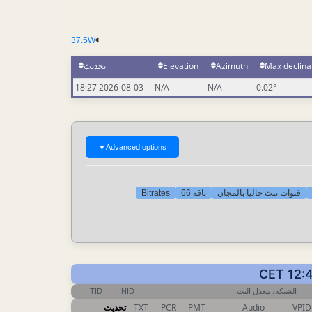
37.5W
تحديث
Elevation
Azimuth
Max declina
2026-08-03 18:27
N/A
N/A
0.02°
▼
Advanced options
Bitrates
باقة 66
قنوات تبث حاليا بالمجان
TID
NID
الشبكة، معدل البت
تحديث
TXT
PCR
PMT
Audio
VPID