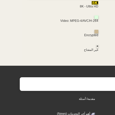
8K - Ultra HD
Video: MPEG-4/AVC/H-264
Encrypted
+
غير المفتاح
مقدمة/ أسئلة
أهم آخر التحديثات (News)