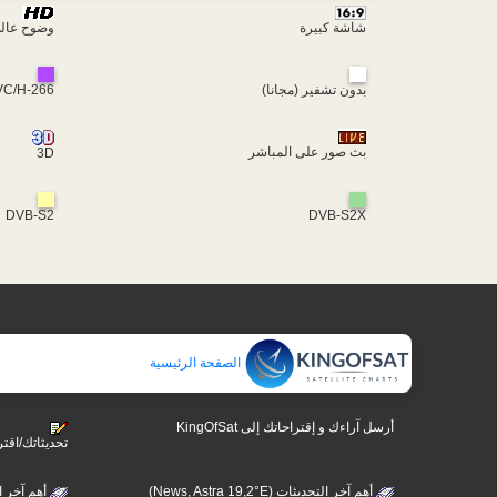
شاشة كبيرة
وضوح عال
VC/H-266
بدون تشفير (مجانا)
بث صور على المباشر
3D
DVB-S2
DVB-S2X
الصفحة الرئيسية
أرسل آراءك و إقتراحاتك إلى KingOfSat
تحديثاتك/اقتر
أهم آخر التحديثات (News, Astra 19,2°E)
ews, Hotbird 13°E)