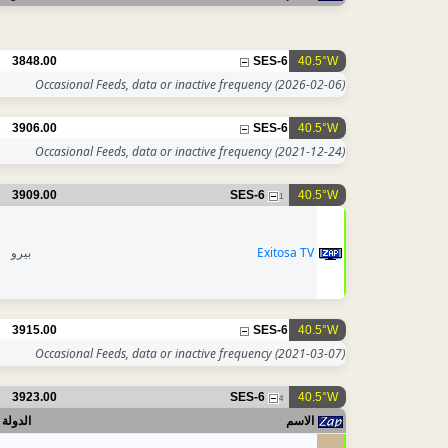
3848.00
SES-6
40.5°W
Occasional Feeds, data or inactive frequency
(2026-02-06)
3906.00
SES-6
40.5°W
Occasional Feeds, data or inactive frequency
(2021-12-24)
3909.00
SES-6
40.5°W
1
بيرو
Exitosa TV
3915.00
SES-6
40.5°W
Occasional Feeds, data or inactive frequency
(2021-03-07)
3923.00
SES-6
40.5°W
4
الاسم
الدولة