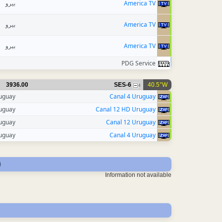
بيرو
America TV
بيرو
America TV
بيرو
America TV
PDG Service
3936.00
SES-6
40.5°W
4
uguay
Canal 4 Uruguay
uguay
Canal 12 HD Uruguay
uguay
Canal 12 Uruguay
uguay
Canal 4 Uruguay
)
Information not available