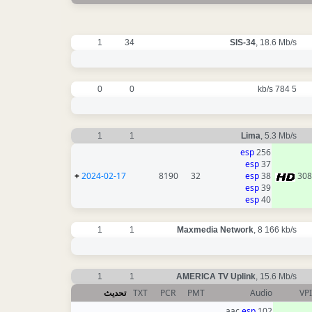
1
34
SIS-34
, 18.6 Mb/s
0
0
5 784 kb/s
1
1
Lima
, 5.3 Mb/s
esp
256
esp
37
+
2024-02-17
8190
32
esp
38
308
esp
39
esp
40
1
1
Maxmedia Network
, 8 166 kb/s
1
1
AMERICA TV Uplink
, 15.6 Mb/s
تحديث
TXT
PCR
PMT
Audio
VP
esp
102 aac