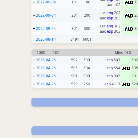
+
2022-09-04
101
100
1
103 aac
eng
202 aac
+
2022-09-04
201
200
2
esp
203 aac
eng
302 aac
+
2022-09-04
301
300
3
esp
303 aac
2025-08-14
8191
6001
1000
100
14.3 Mb/s
+
2026-04-25
502
500
esp
503
502
+
2026-04-25
505
504
esp
554
505
+
2026-04-25
901
900
esp
902
901
+
2026-04-25
529
256
esp
4113
529