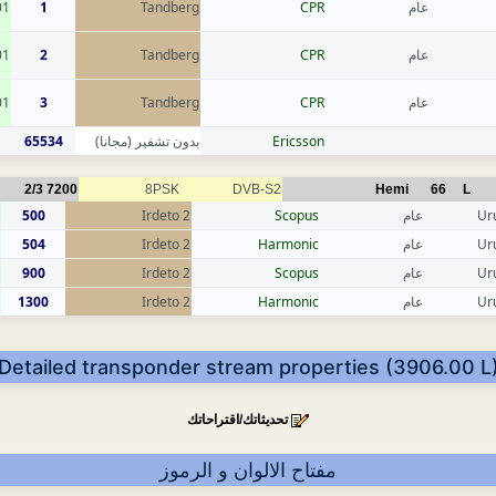
01
1
Tandberg
CPR
عام
01
2
Tandberg
CPR
عام
01
3
Tandberg
CPR
عام
65534
بدون تشفير (مجانا)
Ericsson
2/3
7200
8PSK
DVB-S2
Hemi
66
L
500
Irdeto 2
Scopus
عام
Ur
504
Irdeto 2
Harmonic
عام
Ur
900
Irdeto 2
Scopus
عام
Ur
1300
Irdeto 2
Harmonic
عام
Ur
Detailed transponder stream properties (3906.00 L
تحديثاتك/اقتراحاتك
مفتاح الالوان و الرموز