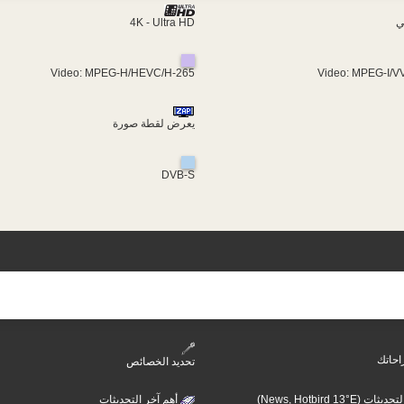
4K - Ultra HD
ي
Video: MPEG-H/HEVC/H-265
Video: MPEG-I/V
يعرض لقطة صورة
DVB-S
احاتك
تحديد الخصائص
أهم آخر التحديثات (N
أهم آخر التحديثات