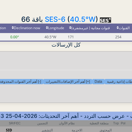
SES-6
(
40.5°W
) باقة 66
tion
Declination now
Longitude
قنوات مجانية ( غيرمشفرة)
القنوات
0.00°
40.5°W
171
254
كل الإرسالات
[-] أهم آخر القنوات المحذوفة
[+] أهم آخر الإضافات/التغييرات
Data
ات إذاعية رقمية
SR/FEC
التضمين
نظام الألوان
منطقة التغطية
Txp
Pol
SID
التشفير
الاحزمة
المحتوى