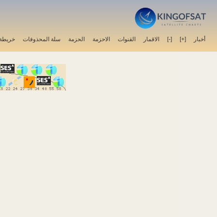
خريطة 
سلة المحذوفات
الحزمة
الاحزمة
القنوات
الاقمار
[-]
[+]
أخبار