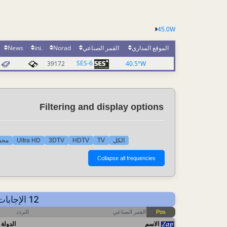
45.0W
News
.ini
Norad
القمر الصناعي
الموقع المداري
SES-6
39172
40.5°W
Filtering and display options
محط
Ultra HD
3DTV
HDTV
TV
الكل
12 الإجابات - عرض حسب التردد - أهم آخر التحديثات: 2026-04-25 12:43 CET
التردد
القمر الصناعي
Pos
الاسم
الدولة