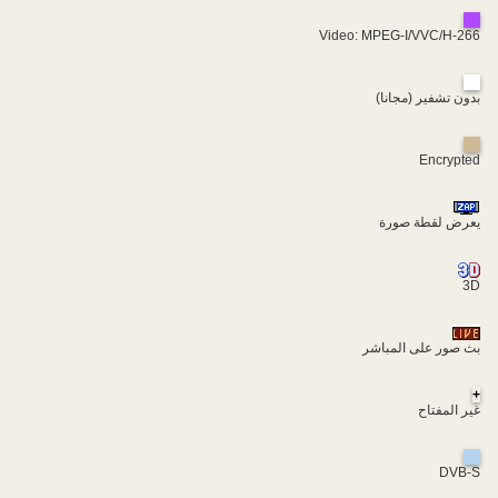
Video: MPEG-I/VVC/H-266
بدون تشفير (مجانا)
Encrypted
يعرض لقطة صورة
3D
بث صور على المباشر
+
غير المفتاح
DVB-S