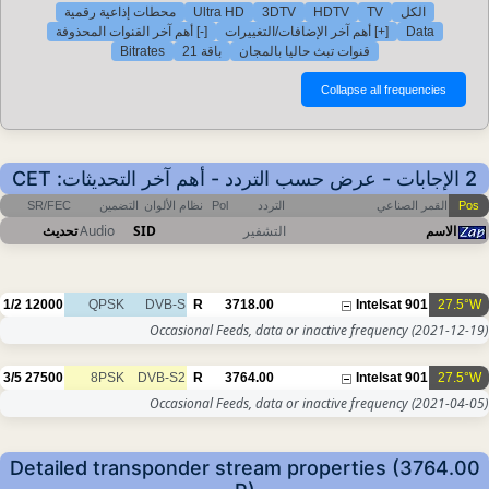
الكل
TV
HDTV
3DTV
Ultra HD
محطات إذاعية رقمية
Data
[+] أهم آخر الإضافات/التغييرات
[-] أهم آخر القنوات المحذوفة
قنوات تبث حاليا بالمجان
باقة 21
Bitrates
2 الإجابات - عرض حسب التردد - أهم آخر التحديثات: CET
Pos
القمر الصناعي
التردد
Pol
نظام الألوان
التضمين
SR/FEC
الاسم
التشفير
SID
Audio
تحديث
1/2
12000
QPSK
DVB-S
R
3718.00
Intelsat 901
27.5°W
Occasional Feeds, data or inactive frequency
(2021-12-19)
3/5
27500
8PSK
DVB-S2
R
3764.00
Intelsat 901
27.5°W
Occasional Feeds, data or inactive frequency
(2021-04-05)
Detailed transponder stream properties (3764.00