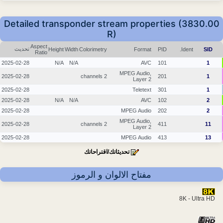
Detailed transponder stream properties (3830.00
R)
Aspect
تحديث
Height
Width
Colorimetry
Format
PID
Ident.
SID
Ratio
2025-02-28
N/A
N/A
AVC
101
1
MPEG Audio,
2025-02-28
2 channels
201
1
Layer 2
2025-02-28
Teletext
301
1
2025-02-28
N/A
N/A
AVC
102
2
2025-02-28
MPEG Audio
202
2
MPEG Audio,
2025-02-28
2 channels
411
11
Layer 2
2025-02-28
MPEG Audio
413
13
تحديثاتك/اقتراحاتك
مفتاح الالوان و الرموز
8K - Ultra HD