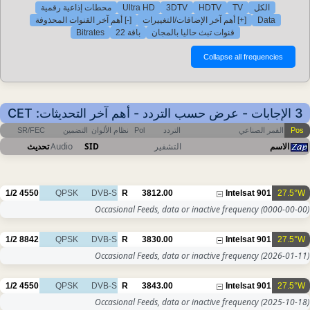
محطات إذاعية رقمية
Ultra HD
3DTV
HDTV
TV
الكل
[-] أهم آخر القنوات المحذوفة
[+] أهم آخر الإضافات/التغييرات
Data
Bitrates
باقة 22
قنوات تبث حاليا بالمجان
3 الإجابات - عرض حسب التردد - أهم آخر التحديثات: CET
SR/FEC
التضمين
نظام الألوان
Pol
التردد
القمر الصناعي
Pos
تحديث
Audio
SID
التشفير
الاسم
1/2
4550
QPSK
DVB-S
R
3812.00
Intelsat 901
27.5°W
Occasional Feeds, data or inactive frequency
(0000-00-00)
1/2
8842
QPSK
DVB-S
R
3830.00
Intelsat 901
27.5°W
Occasional Feeds, data or inactive frequency
(2026-01-11)
1/2
4550
QPSK
DVB-S
R
3843.00
Intelsat 901
27.5°W
Occasional Feeds, data or inactive frequency
(2025-10-18)