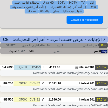
محطات إذاعية رقمية
Ultra HD
3DTV
HDTV
TV
الكل
[-] أهم آخر القنوات المحذوفة
[+] أهم آخر الإضافات/التغييرات
Data
Bitrates
باقة 66
قنوات تبث حاليا بالمجان
7 الإجابات - عرض حسب التردد - أهم آخر التحديثات: CET
SR/FEC
التضمين
نظام الألوان
Pol
التردد
القمر الصناعي
Pos
تحديث
Audio
SID
التشفير
الاسم
3/4
2893
QPSK
DVB-S
L
4119.00
Intelsat 901
27.5°W
Occasional Feeds, data or inactive frequency
(2021-12-19)
8/9
250
QPSK
DVB-S2
V
11591.10
Intelsat 901
27.5°W
Occasional Feeds, data or inactive frequency
(2023-09-18)
8/9
500
QPSK
DVB-S2
V
11596.00
Intelsat 901
27.5°W
Occasional Feeds, data or inactive frequency
(2022-01-24)