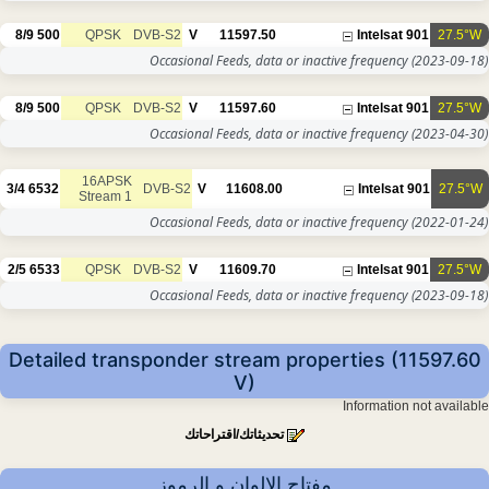
8/9
500
QPSK
DVB-S2
V
11597.50
Intelsat 901
27.5°W
Occasional Feeds, data or inactive frequency
(2023-09-18)
8/9
500
QPSK
DVB-S2
V
11597.60
Intelsat 901
27.5°W
Occasional Feeds, data or inactive frequency
(2023-04-30)
16APSK
3/4
6532
DVB-S2
V
11608.00
Intelsat 901
27.5°W
Stream 1
Occasional Feeds, data or inactive frequency
(2022-01-24)
2/5
6533
QPSK
DVB-S2
V
11609.70
Intelsat 901
27.5°W
Occasional Feeds, data or inactive frequency
(2023-09-18)
Detailed transponder stream properties (11597.60
V)
Information not available
تحديثاتك/اقتراحاتك
مفتاح الالوان و الرموز