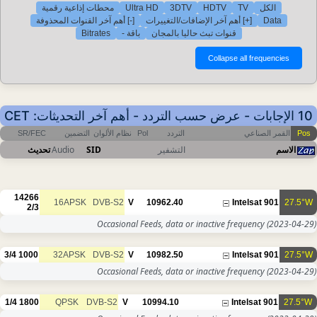
محطات إذاعية رقمية
Ultra HD
3DTV
HDTV
TV
الكل
[-] أهم آخر القنوات المحذوفة
[+] أهم آخر الإضافات/التغييرات
Data
Bitrates
باقة -
قنوات تبث حاليا بالمجان
10 الإجابات - عرض حسب التردد - أهم آخر التحديثات: CET
SR/FEC
التضمين
نظام الألوان
Pol
التردد
القمر الصناعي
Pos
تحديث
Audio
SID
التشفير
الاسم
14266
16APSK
DVB-S2
V
10962.40
Intelsat 901
27.5°W
2/3
Occasional Feeds, data or inactive frequency
(2023-04-29)
3/4
1000
32APSK
DVB-S2
V
10982.50
Intelsat 901
27.5°W
Occasional Feeds, data or inactive frequency
(2023-04-29)
1/4
1800
QPSK
DVB-S2
V
10994.10
Intelsat 901
27.5°W