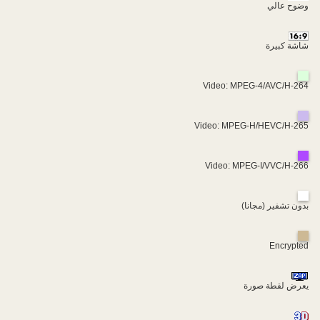
وضوح عالي
شاشة كبيرة
Video: MPEG-4/AVC/H-264
Video: MPEG-H/HEVC/H-265
Video: MPEG-I/VVC/H-266
بدون تشفير (مجانا)
Encrypted
يعرض لقطة صورة