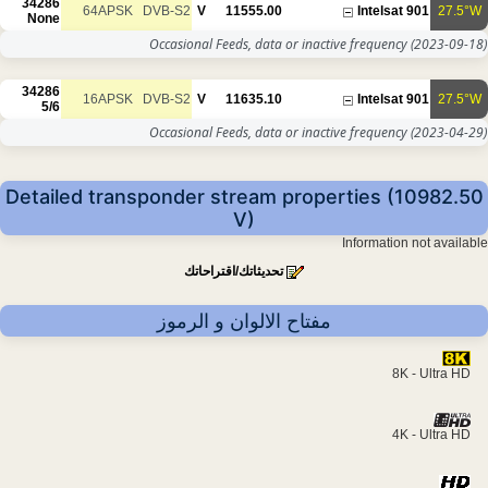
34286
64APSK
DVB-S2
V
11555.00
Intelsat 901
27.5°W
None
Occasional Feeds, data or inactive frequency
(2023-09-18)
34286
16APSK
DVB-S2
V
11635.10
Intelsat 901
27.5°W
5/6
Occasional Feeds, data or inactive frequency
(2023-04-29)
Detailed transponder stream properties (10982.50
V)
Information not available
تحديثاتك/اقتراحاتك
مفتاح الالوان و الرموز
8K - Ultra HD
4K - Ultra HD