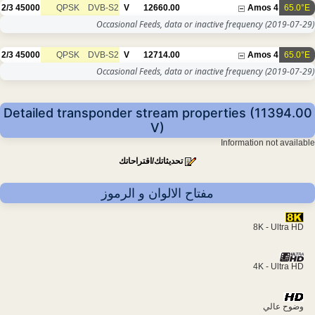
2/3
45000
QPSK
DVB-S2
V
12660.00
Amos 4
65.0°E
Occasional Feeds, data or inactive frequency
(2019-07-29)
2/3
45000
QPSK
DVB-S2
V
12714.00
Amos 4
65.0°E
Occasional Feeds, data or inactive frequency
(2019-07-29)
Detailed transponder stream properties (11394.00
V)
Information not available
تحديثاتك/اقتراحاتك
مفتاح الالوان و الرموز
8K - Ultra HD
4K - Ultra HD
وضوح عالي