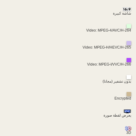
شاشة كبيرة
Video: MPEG-4/AVC/H-264
Video: MPEG-H/HEVC/H-265
Video: MPEG-I/VVC/H-266
بدون تشفير (مجانا)
Encrypted
يعرض لقطة صورة
3D