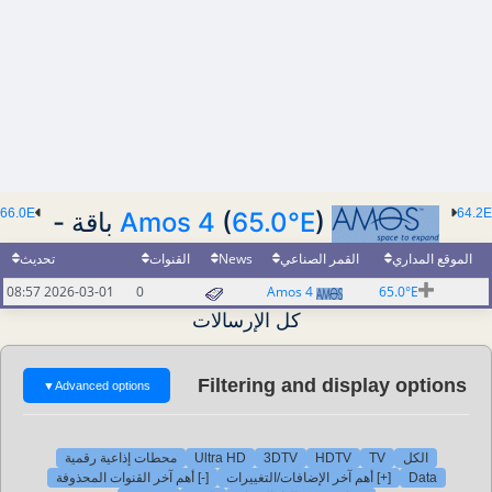
66.0E
64.2E
Amos 4
(
65.0°E
) باقة -
تحديث
القنوات
News
القمر الصناعي
الموقع المداري
2026-03-01 08:57
0
Amos 4
65.0°E
كل الإرسالات
Filtering and display options
▼
Advanced options
محطات إذاعية رقمية
Ultra HD
3DTV
HDTV
TV
الكل
[-] أهم آخر القنوات المحذوفة
[+] أهم آخر الإضافات/التغييرات
Data