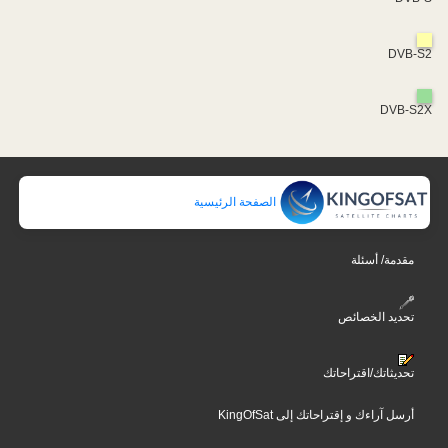
DVB-S2
DVB-S2X
الصفحة الرئيسية
مقدمة/ أسئلة
تحديد الخصائص
تحديثاتك/اقتراحاتك
أرسل آراءك و إقتراحاتك إلى KingOfSat