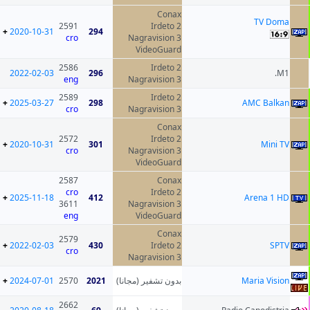
Conax
TV Doma
2591
Irdeto 2
+
2020-10-31
294
cro
Nagravision 3
VideoGuard
2586
Irdeto 2
2022-02-03
296
M1.
eng
Nagravision 3
2589
Irdeto 2
+
2025-03-27
298
AMC Balkan
cro
Nagravision 3
Conax
2572
Irdeto 2
+
2020-10-31
301
Mini TV
cro
Nagravision 3
VideoGuard
2587
Conax
cro
Irdeto 2
+
2025-11-18
412
Arena 1 HD
3611
Nagravision 3
eng
VideoGuard
Conax
2579
+
2022-02-03
430
Irdeto 2
SPTV
cro
Nagravision 3
+
2024-07-01
2570
2021
بدون تشفير (مجانا)
Maria Vision
2662