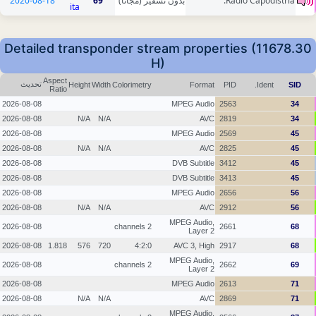
2020-08-18
69
بدون تشفير (مجانا)
Radio Capodistria.
ita
Detailed transponder stream properties (11678.30
H)
Aspect
تحديث
Height
Width
Colorimetry
Format
PID
Ident.
SID
Ratio
2026-08-08
MPEG Audio
2563
34
2026-08-08
N/A
N/A
AVC
2819
34
2026-08-08
MPEG Audio
2569
45
2026-08-08
N/A
N/A
AVC
2825
45
2026-08-08
DVB Subtitle
3412
45
2026-08-08
DVB Subtitle
3413
45
2026-08-08
MPEG Audio
2656
56
2026-08-08
N/A
N/A
AVC
2912
56
MPEG Audio,
2026-08-08
2 channels
2661
68
Layer 2
2026-08-08
1.818
576
720
4:2:0
AVC 3, High
2917
68
MPEG Audio,
2026-08-08
2 channels
2662
69
Layer 2
2026-08-08
MPEG Audio
2613
71
2026-08-08
N/A
N/A
AVC
2869
71
MPEG Audio,