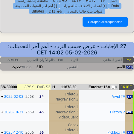
محطات إذاعية رقمية
Ultra HD
3DTV
HDTV
TV
الكل
[-] أهم آخر القنوات المحذوفة
[+] أهم آخر الإضافات/التغييرات
Data
Bitrates
باقة D11
قنوات تبث حاليا بالمجان
27 الإجابات - عرض حسب التردد - أهم آخر التحديثات:
2026-02-05 14:02 CET
SR/FEC
التضمين
نظام الألوان
Pol
التردد
القمر الصناعي
Pos
تحديث
Audio
SID
التشفير
الاسم
3/4
30000
8PSK
DVB-S2
H
11678.30
Eutelsat 16A
16.0°E
27
Irdeto 2
+
2022-02-03
2563
34
Vivid TV
Nagravision 3
Irdeto 2
+
2020-10-31
2569
45
Nagravision 3
History 2
VideoGuard
Conax
Irdeto 2
+
2025-12-10
2656
56
Pickbox TV