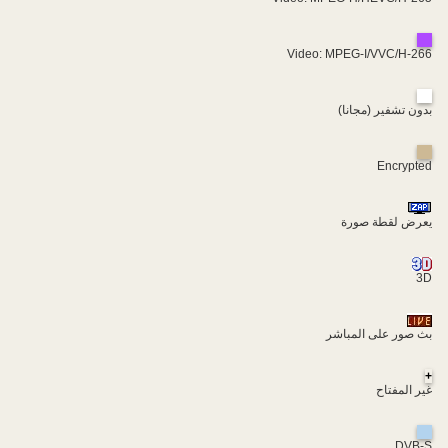
Video: MPEG-I/VVC/H-266
بدون تشفير (مجانا)
Encrypted
يعرض لقطة صورة
3D
بث صور على المباشر
+
غير المفتاح
DVB-S