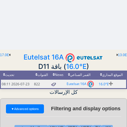
17.0E
Eutelsat 16A
13.0E
(
16.0°E
) باقة D11
تحديث
القنوات
News
القمر الصناعي
الموقع المداري
Eutelsat 16A
2026-07-23 08:11
822
16.0°E
كل الإرسالات
Filtering and display options
▼
Advanced options