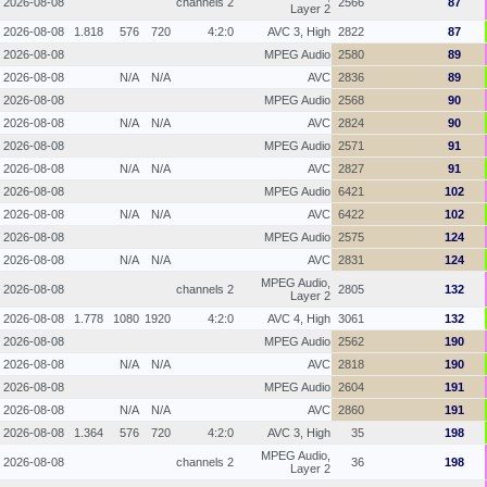
2026-08-08
2 channels
2566
87
Layer 2
2026-08-08
1.818
576
720
4:2:0
AVC 3, High
2822
87
2026-08-08
MPEG Audio
2580
89
2026-08-08
N/A
N/A
AVC
2836
89
2026-08-08
MPEG Audio
2568
90
2026-08-08
N/A
N/A
AVC
2824
90
2026-08-08
MPEG Audio
2571
91
2026-08-08
N/A
N/A
AVC
2827
91
2026-08-08
MPEG Audio
6421
102
2026-08-08
N/A
N/A
AVC
6422
102
2026-08-08
MPEG Audio
2575
124
2026-08-08
N/A
N/A
AVC
2831
124
MPEG Audio,
2026-08-08
2 channels
2805
132
Layer 2
2026-08-08
1.778
1080
1920
4:2:0
AVC 4, High
3061
132
2026-08-08
MPEG Audio
2562
190
2026-08-08
N/A
N/A
AVC
2818
190
2026-08-08
MPEG Audio
2604
191
2026-08-08
N/A
N/A
AVC
2860
191
2026-08-08
1.364
576
720
4:2:0
AVC 3, High
35
198
MPEG Audio,
2026-08-08
2 channels
36
198
Layer 2