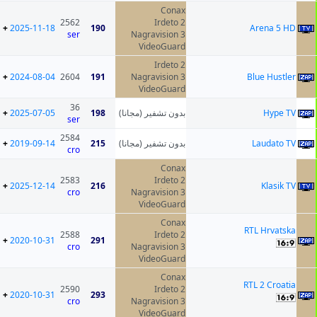
Conax
2562
Irdeto 2
+
2025-11-18
190
Arena 5 HD
ser
Nagravision 3
VideoGuard
Irdeto 2
+
2024-08-04
2604
191
Nagravision 3
Blue Hustler
VideoGuard
36
+
2025-07-05
198
بدون تشفير (مجانا)
Hype TV
ser
2584
+
2019-09-14
215
بدون تشفير (مجانا)
Laudato TV
cro
Conax
2583
Irdeto 2
+
2025-12-14
216
Klasik TV
cro
Nagravision 3
VideoGuard
Conax
RTL Hrvatska
2588
Irdeto 2
+
2020-10-31
291
cro
Nagravision 3
VideoGuard
Conax
RTL 2 Croatia
2590
Irdeto 2
+
2020-10-31
293
cro
Nagravision 3
VideoGuard