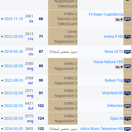
Nagravision 3
VideoGuard
Irdeto 2
TV Koper-Capodistria
2661
+
2025-11-18
68
Viaccess 3.0
ita
VideoGuard
Conax
2613
+
2022-02-03
71
Irdeto 2
Arena 9 HD
cro
Nagravision 3
2566
+
2018-02-26
87
بدون تشفير (مجانا)
Nova 24 TV
slo
Viasat Nature CEE
2580
Irdeto 2
+
2022-02-03
89
eng
Nagravision 3
2568
Irdeto 2
+
2022-08-03
90
Balkan Trip
ser
Nagravision 3
2571
Irdeto 2
+
2022-02-03
91
Vivid Red HD
eng
Nagravision 3
6421
Irdeto 2
+
2022-02-03
102
24Kitchen
bul
Nagravision 3
2575
Irdeto 2
+
2022-02-03
124
Djazz.tv
eng
Nagravision 3
+
2026-02-05
2805
132
بدون تشفير (مجانا)
Adria Music Television HD