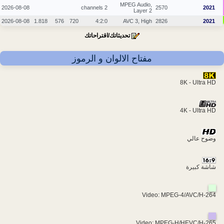
MPEG Audio,
2026-08-08
2 channels
2570
2021
Layer 2
2026-08-08
1.818
576
720
4:2:0
AVC 3, High
2826
2021
تحديثاتك/اقتراحاتك
مفتاح الالوان و الرموز
8K - Ultra HD
4K - Ultra HD
وضوح عالي
شاشة كبيرة
Video: MPEG-4/AVC/H-264
Video: MPEG-H/HEVC/H-265