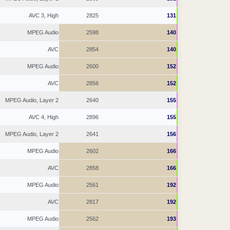
AVC 3, High
2825
131
MPEG Audio
2598
140
AVC
2854
140
MPEG Audio
2600
152
AVC
2856
152
MPEG Audio, Layer 2
2640
155
AVC 4, High
2896
155
MPEG Audio, Layer 2
2641
156
MPEG Audio
2602
166
AVC
2858
166
MPEG Audio
2561
192
AVC
2817
192
MPEG Audio
2562
193