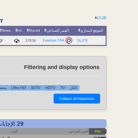
13.0E
News
.ini
Norad
القمر الصناعي
الموقع المداري
Eutelsat 16A
37836
16.0°E
Filtering and display options
محطا
Ultra HD
3DTV
HDTV
TV
الكل
29 الإجابات - عرض حسب التردد - أهم آخر التحديثات: 2024-09-15 12:36 CET
التردد
القمر الصناعي
Pos