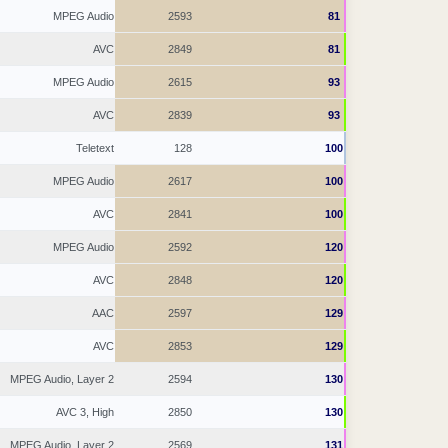
MPEG Audio
2593
81
AVC
2849
81
MPEG Audio
2615
93
AVC
2839
93
Teletext
128
100
MPEG Audio
2617
100
AVC
2841
100
MPEG Audio
2592
120
AVC
2848
120
AAC
2597
129
AVC
2853
129
MPEG Audio, Layer 2
2594
130
AVC 3, High
2850
130
MPEG Audio, Layer 2
2569
131