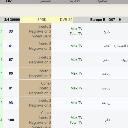
SID
التشفير
الاحزمة
المحتوى
3/4
30000
8PSK
DVB-S2
Europe B
D07
H
Irdeto 2
Max TV
24
33
Nagravision 3
تاريخ
Total TV
VideoGuard
Irdeto 2
33
41
Max TV
أفلام
 الشمالية
Nagravision 3
Irdeto 2
36
67
Max TV
اباحي
عروف
Nagravision 3
Irdeto 2
74
80
Max TV
رياضة
Nagravision 3
Conax
49
81
Irdeto 2
Max TV
رياضة
Nagravision 3
Irdeto 2
39
93
Max TV
رياضة
Nagravision 3
Conax
Irdeto 2
Max TV
41
100
عام
Nagravision 3
Total TV
VideoGuard