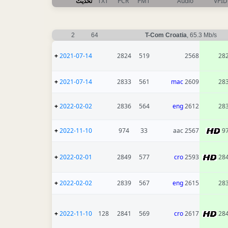
تحديث
TXT
PCR
PMT
Audio
VPID
2
64
T-Com Croatia
, 65.3 Mb/s
+
2021-07-14
2824
519
2568
28
+
2021-07-14
2833
561
mac
2609
28
+
2022-02-02
2836
564
eng
2612
28
+
2022-11-10
974
33
2567 aac
9
+
2022-02-01
2849
577
cro
2593
28
+
2022-02-02
2839
567
eng
2615
28
+
2022-11-10
128
2841
569
cro
2617
28