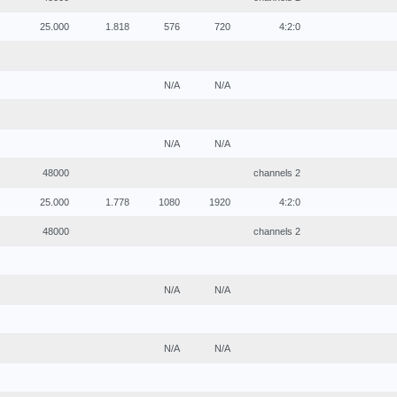
25.000
1.818
576
720
4:2:0
N/A
N/A
N/A
N/A
48000
2 channels
25.000
1.778
1080
1920
4:2:0
48000
2 channels
N/A
N/A
N/A
N/A