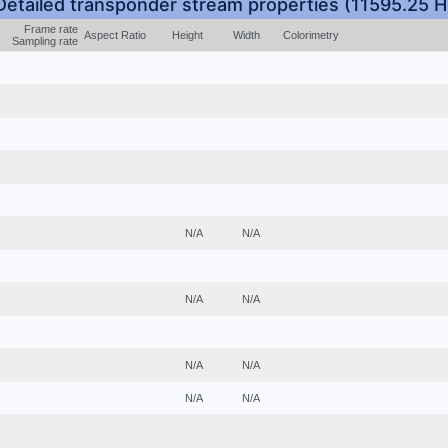
Detailed transponder stream properties (11595.25 H
Frame rate
Aspect Ratio
Height
Width
Colorimetry
Sampling rate
N/A
N/A
N/A
N/A
N/A
N/A
N/A
N/A