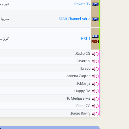
غير م
Private TV
صربيا
STAR Channel Adria
كرواتيا
HRT 1
Radio CG.
Otvoreni.
bravo!.
Antena Zagreb.
R.Marija.
Happy FM.
R. Mediaservis
Enter ZG.
Radio Rovinj.