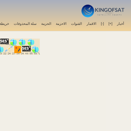
خريطة 
سلة المحذوفات
الحزمة
الاحزمة
القنوات
الاقمار
[-]
[+]
أخبار