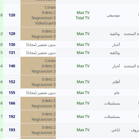
Conax
Irdeto 2
Max TV
48
120
موسيقى
Nagravision 3
Total TV
VideoGuard
Irdeto 2
53
129
Max TV
وثائقية
ة المتحدة
Nagravision 3
50
130
بدون تشفير (مجانا)
Max TV
أخبار
25
131
بدون تشفير (مجانا)
Max TV
وثائقية
Conax
54
140
Irdeto 2
Max TV
أخبار
ة المتحدة
Nagravision 3
Irdeto 2
56
152
Max TV
أفلام
Nagravision 3
96
155
بدون تشفير (مجانا)
Max TV
عام
Irdeto 2
58
166
Max TV
مسلسلات
Nagravision 3
Irdeto 2
17
192
Max TV
مسلسلات
Nagravision 3
Irdeto 2
18
193
Max TV
اباحي
عروف
Nagravision 3