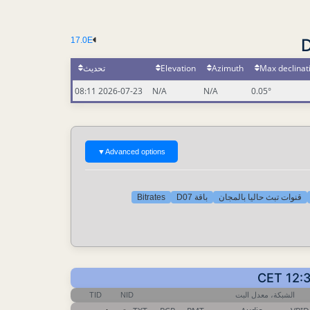
17.0E
تحديث
Elevation
Azimuth
Max declinat
2026-07-23 08:11
N/A
N/A
0.05°
▼
Advanced options
Bitrates
باقة D07
قنوات تبث حاليا بالمجان
TID
NID
الشبكة، معدل البت