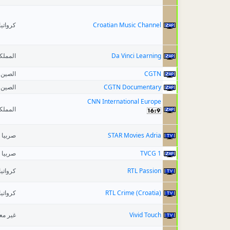
كرواتيا
Croatian Music Channel
المملك
Da Vinci Learning
الصين
CGTN
الصين
CGTN Documentary
CNN International Europe
المملك
صربيا
STAR Movies Adria
صربيا
TVCG 1
كرواتيا
RTL Passion
كرواتيا
RTL Crime (Croatia)
غير م
Vivid Touch