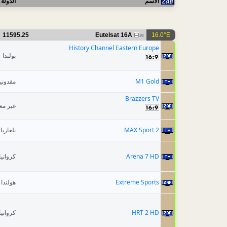
الاسم
الدولة
11595.25
Eutelsat 16A
16.0°E
29
History Channel Eastern Europe
بولندا
مقدونيا
M1 Gold
Brazzers TV
غير م
بلغاريا
MAX Sport 2
كرواتيا
Arena 7 HD
هولندا
Extreme Sports
كرواتيا
HRT 2 HD