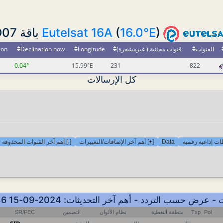
Eutelsat 16A
(
16.0°E
) باقة D07
ion
Declination now
Longitude
قنوات مجانية ( غيرمشفرة)
القنوات
0.04°
15.99°E
231
822
كل الإرسالات
[-] أهم آخر القنوات المحذوفة
[+] أهم آخر الإضافات/التغييرات
Data
ت إذاعية رقمية
SR/FEC
التضمين
نظام الألوان
منطقة التغطية
Txp
Pol