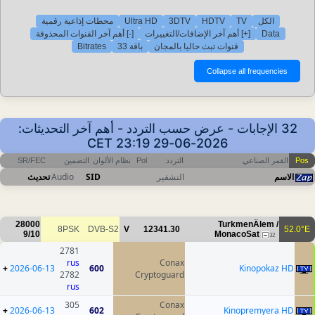
محطات إذاعية رقمية
Ultra HD
3DTV
HDTV
TV
الكل
[-] أهم آخر القنوات المحذوفة
[+] أهم آخر الإضافات/التغييرات
Data
Bitrates
باقة 33
قنوات تبث حاليا بالمجان
32 الإجابات - عرض حسب التردد - أهم آخر التحديثات:
2026-06-29 23:19 CET
SR/FEC
التضمين
نظام الألوان
Pol
التردد
القمر الصناعي
Pos
تحديث
Audio
SID
التشفير
الاسم
28000
TurkmenÄlem /
8PSK
DVB-S2
V
12341.30
52.0°E
9/10
MonacoSat
32
2781
rus
Conax
+
2026-06-13
600
Kinopokaz HD
2782
Cryptoguard
rus
305
Conax
+
2026-06-13
602
Kinopremyera HD