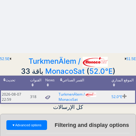
52.5E
51.5E
TurkmenÄlem /
MonacoSat
(
52.0°E
) باقة 33
تحديث
القنوات
News
القمر الصناعي
الموقع المداري
2026-08-07
TurkmenÄlem /
318
52.0°E
22:59
MonacoSat
كل الإرسالات
Filtering and display options
▼
Advanced options