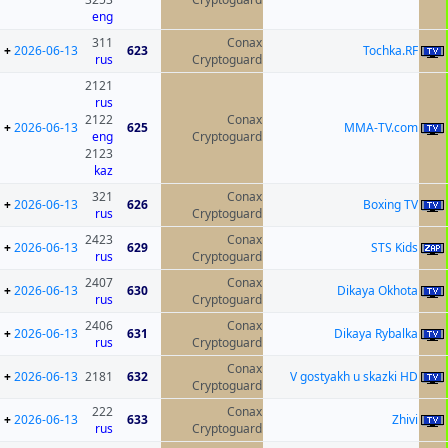
eng
311
Conax
+
2026-06-13
623
Tochka.RF
rus
Cryptoguard
2121
rus
2122
Conax
+
2026-06-13
625
MMA-TV.com
eng
Cryptoguard
2123
kaz
321
Conax
+
2026-06-13
626
Boxing TV
rus
Cryptoguard
2423
Conax
+
2026-06-13
629
STS Kids
rus
Cryptoguard
2407
Conax
+
2026-06-13
630
Dikaya Okhota
rus
Cryptoguard
2406
Conax
+
2026-06-13
631
Dikaya Rybalka
rus
Cryptoguard
Conax
+
2026-06-13
2181
632
V gostyakh u skazki HD
Cryptoguard
222
Conax
+
2026-06-13
633
Zhivi
rus
Cryptoguard