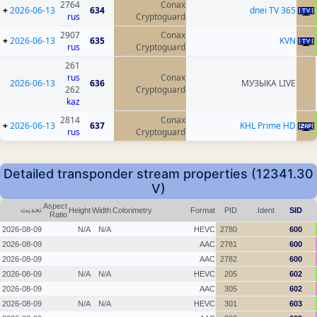
2764
Conax
+
2026-06-13
634
365 dnei TV
rus
Cryptoguard
2907
Conax
+
2026-06-13
635
KVN
rus
Cryptoguard
261
rus
Conax
2026-06-13
636
МУЗЫКА LIVE
262
Cryptoguard
kaz
2814
Conax
+
2026-06-13
637
KHL Prime HD
rus
Cryptoguard
Detailed transponder stream properties (12341.30
V)
Aspect
تحديث
Height
Width
Colorimetry
Format
PID
Ident.
SID
Ratio
2026-08-09
N/A
N/A
HEVC
2780
600
2026-08-09
AAC
2781
600
2026-08-09
AAC
2782
600
2026-08-09
N/A
N/A
HEVC
205
602
2026-08-09
AAC
305
602
2026-08-09
N/A
N/A
HEVC
301
603