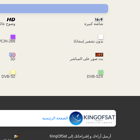
شاشة كبيرة
وضوح عال
بدون تشفير (مجانا)
VC/H-266
بث صور على المباشر
3D
DVB-S2
DVB-S2X
الصفحة الرئيسية
أرسل آراءك و إقتراحاتك إلى KingOfSat