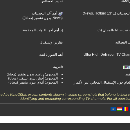
احاتك
تحديد الخصائص
(News, Hotbird 13°E)
أهم آخر التحديثات
(News, بدون تشفير (مجانا))
بث حاليا بالمجان (5)
[-] أهم آخر القنوات المحذوفة
ت الفضائية
تقارير الإستقبال
أهم الصور ناقصة
العربية
فيد
المحتوى: رياضة, بدون تشفير (مجانا)
المحتوى: أخبار, بدون تشفير (مجانا)
لعام حول الإستقبال المجاني عبر الأقمار
المحتوى: أفلام, بدون تشفير (مجانا)
wned by KingOfSat, except contents shown in some screenshots that belong to their r
identifying and promoting corresponding TV channels. For all questio