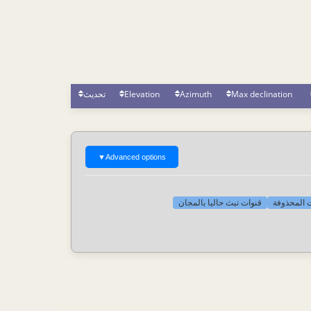
Max declination
Azimuth
Elevation
تحديث
▼
Advanced options
ات المحذوفة
قنوات تبث حاليا بالمجان