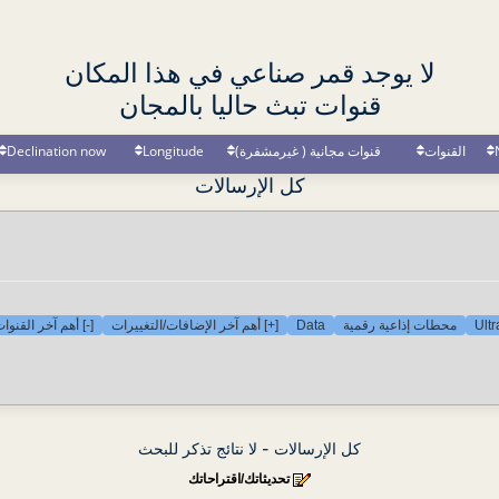
لا يوجد قمر صناعي في هذا المكان
قنوات تبث حاليا بالمجان
القنوات
قنوات مجانية ( غيرمشفرة)
Longitude
Declination now
كل الإرسالات
Ult
محطات إذاعية رقمية
Data
[+] أهم آخر الإضافات/التغييرات
[-] أهم آخر القنو
كل الإرسالات - لا نتائج تذكر للبحث
تحديثاتك/اقتراحاتك