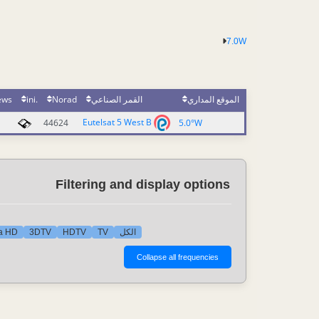
7.0W
الموقع المداري
القمر الصناعي
Norad
.ini
ews
Eutelsat 5 West B
44624
5.0°W
Filtering and display options
الكل
TV
HDTV
3DTV
ra HD