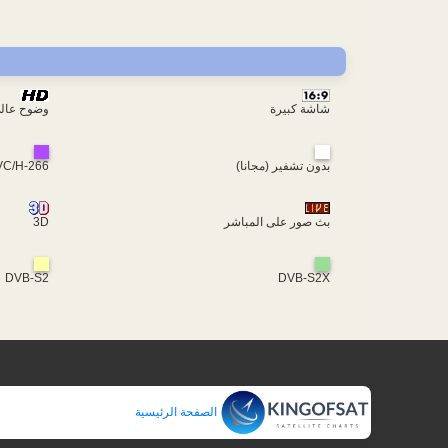
شاشة كبيرة
وضوح عال
بدون تشفير (مجانا)
VC/H-266
بث صور على المباشر
3D
DVB-S2
DVB-S2X
الصفحة الرئيسية