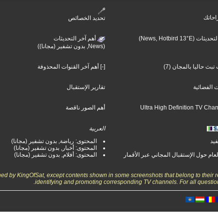
احاتك
تحديد الخصائص
(News, Hotbird 13°E)
أهم آخر التحديثات
(News, بدون تشفير (مجانا))
بث حاليا بالمجان (7)
[-] أهم آخر القنوات المحذوفة
ت الفضائية
تقارير الإستقبال
أهم الصور ناقصة
العربية
فيد
المحتوى: رياضة, بدون تشفير (مجانا)
المحتوى: أخبار, بدون تشفير (مجانا)
لعام حول الإستقبال المجاني عبر الأقمار
المحتوى: أفلام, بدون تشفير (مجانا)
wned by KingOfSat, except contents shown in some screenshots that belong to their r
identifying and promoting corresponding TV channels. For all questio