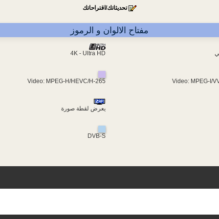
تحديثاتك/اقتراحاتك
مفتاح الالوان و الرموز
ي
4K - Ultra HD
Video: MPEG-H/HEVC/H-265
Video: MPEG-I/V
يعرض لقطة صورة
DVB-S