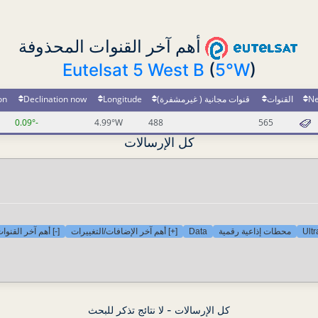
أهم آخر القنوات المحذوفة
Eutelsat 5 West B
(
5°W
)
N
القنوات
قنوات مجانية ( غيرمشفرة)
Longitude
Declination now
on
-0.09°
4.99°W
488
565
كل الإرسالات
Ult
محطات إذاعية رقمية
Data
[+] أهم آخر الإضافات/التغييرات
[-] أهم آخر القنو
كل الإرسالات - لا نتائج تذكر للبحث