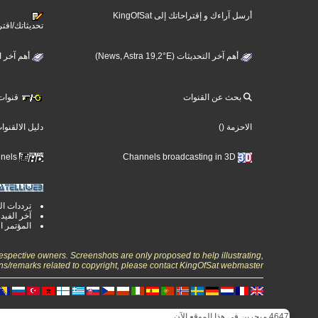
أرسل آراءك و إقتراحاتك إلى KingOfSat
تحديثاتك/اقتر
أهم آخر التحديثات (News, Astra 19,2°E)
أهم آخر التحديثات 
بحث عن القنوات
قنوات ت
الاحزمة
()
دليل الالقنوا
Ultra High Definition TV Channels
Channels broadcasting in 3D
ترددات ال
آخر الفيد
المؤتمر ا
espective owners. Screenshots are only proposed to help illustrating,
ns/remarks related to copyright, please contact KingOfSat webmaster.
4647 مبحرين في هذا الموقع الآن.