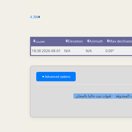
4.3W
Max declinati
Azimuth
Elevation
تحديث
2026-08-01 18:38
N/A
N/A
0.09°
▼
Advanced options
ات المحذوفة
قنوات تبث حاليا بالمجان