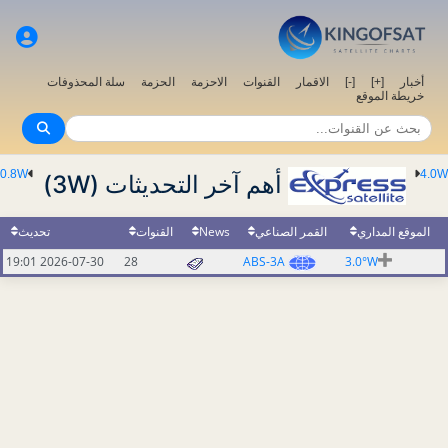
سلة المحذوفات
الحزمة
الاحزمة
القنوات
الاقمار
[-]
[+]
أخبار
خريطة الموقع
0.8W
4.0W
أهم آخر التحديثات (3W)
تحديث
القنوات
News
القمر الصناعي
الموقع المداري
2026-07-30 19:01
28
ABS-3A
3.0°W