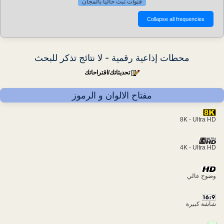
قنوات تبث حاليا بالمجان
محطات إذاعية رقمية - لا نتائج تذكر للبحث
تحديثاتك/اقتراحاتك
مفتاح الالوان و الرموز
8K - Ultra HD
4K - Ultra HD
وضوح عالي
شاشة كبيرة