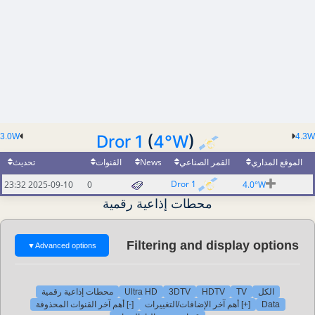
3.0W
Dror 1
(
4°W
)
4.3W
الموقع المداري
القمر الصناعي
News
القنوات
تحديث
Dror 1
2025-09-10 23:32
0
4.0°W
محطات إذاعية رقمية
Filtering and display options
▼
Advanced options
الكل
TV
HDTV
3DTV
Ultra HD
محطات إذاعية رقمية
Data
[+] أهم آخر الإضافات/التغييرات
[-] أهم آخر القنوات المحذوفة