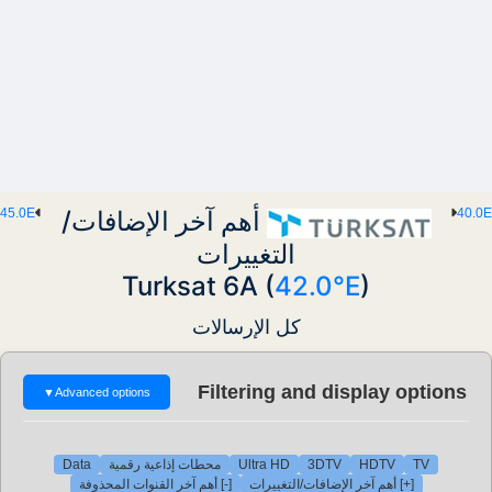
40.0E
أهم آخر الإضافات/
45.0E
التغييرات
Turksat 6A (
42.0°E
)
كل الإرسالات
Filtering and display options
▼
Advanced options
TV
HDTV
3DTV
Ultra HD
محطات إذاعية رقمية
Data
[+] أهم آخر الإضافات/التغييرات
[-] أهم آخر القنوات المحذوفة