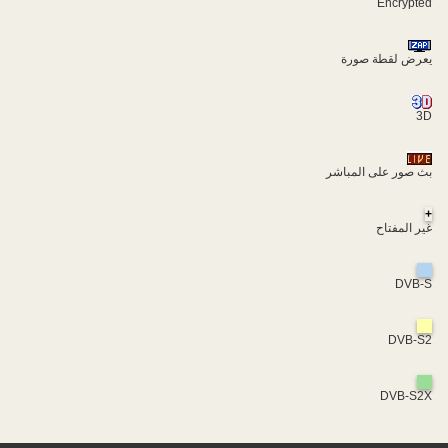
Encrypted
يعرض لقطة صورة
3D
بث صور على المباشر
+
غير المفتاح
DVB-S
DVB-S2
DVB-S2X