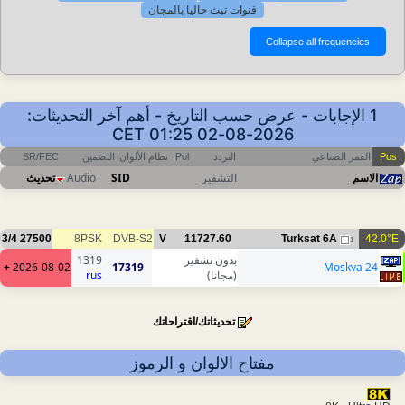
قنوات تبث حاليا بالمجان
1 الإجابات - عرض حسب التاريخ - أهم آخر التحديثات:
2026-08-02 01:25 CET
Pos
القمر الصناعي
التردد
Pol
نظام الألوان
التضمين
SR/FEC
الاسم
التشفير
SID
Audio
تحديث
3/4
27500
8PSK
DVB-S2
V
11727.60
Turksat 6A
42.0°E
1
بدون تشفير
1319
+
2026-08-02
17319
Moskva 24
(مجانا)
rus
تحديثاتك/اقتراحاتك
مفتاح الالوان و الرموز