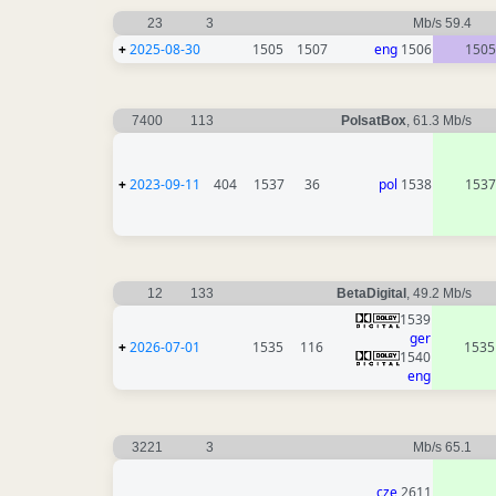
23
3
59.4 Mb/s
+
2025-08-30
1505
1507
eng
1506
1505
7400
113
PolsatBox
, 61.3 Mb/s
+
2023-09-11
404
1537
36
pol
1538
1537
12
133
BetaDigital
, 49.2 Mb/s
1539
ger
+
2026-07-01
1535
116
1535
1540
eng
3221
3
65.1 Mb/s
cze
2611