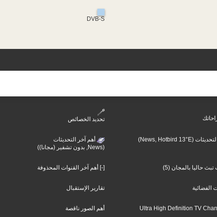
DVB-S
احاتك
تحديد الخصائص
(News, Hotbird 13°E)
أهم آخر التحديثات
(News, بدون تشفير (مجانا))
بث حاليا بالمجان (5)
[-] أهم آخر القنوات المحذوفة
ت الفضائية
تقارير الإستقبال
أهم الصور ناقصة