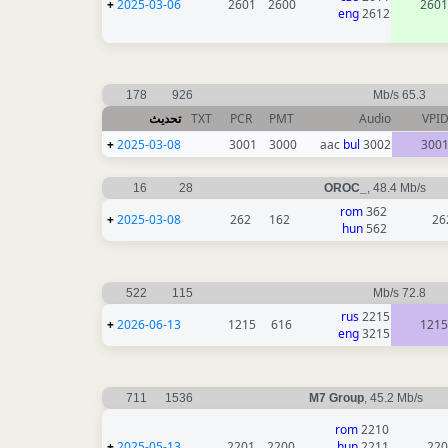
+
2025-03-06
2601
2600
2601
eng
2612
178
926
65.3 Mb/s
VPI
Audio
PMT
PCR
TXT
تحديث
+
2025-03-08
3001
3000
bul
3002 aac
300
16
28
OROC_
, 48.4 Mb/s
rom
362
+
2025-03-08
262
162
26
hun
562
522
115
72.8 Mb/s
rus
2215
+
2026-06-13
1215
616
1215
eng
3215
711
1536
M7 Group
, 45.2 Mb/s
rom
2210
+
2025-05-13
2201
2200
hun
2211
220