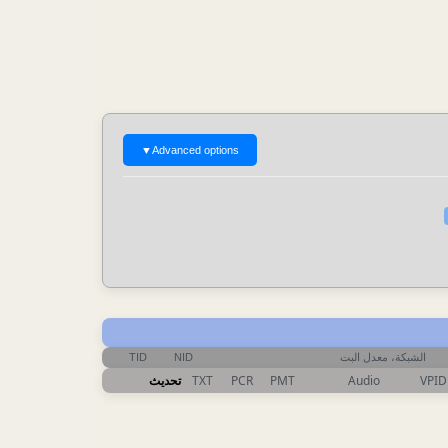
▼
Advanced options
الشبكة، معدل البت
NID
TID
VPID
Audio
PMT
PCR
TXT
تحديث