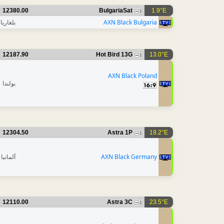
12380.00
BulgariaSat
1.9°E
1
AXN Black Bulgaria
بلغاريا
12187.90
Hot Bird 13G
13.0°E
1
AXN Black Poland
بولندا
12304.50
Astra 1P
19.2°E
1
AXN Black Germany
ألمانيا
12110.00
Astra 3C
23.5°E
1