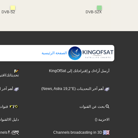
DVB-S2
DVB-S2X
الصفحة الرئيسية
أرسل آراءك و إقتراحاتك إلى KingOfSat
تحديثاتك/اقتر
أهم آخر التحديثات (News, Astra 19,2°E)
أهم آخر التحديثات 
بحث عن القنوات
قنوات ت
الاحزمة
()
دليل الالقنوا
Ultra High Definition TV Channels
Channels broadcasting in 3D