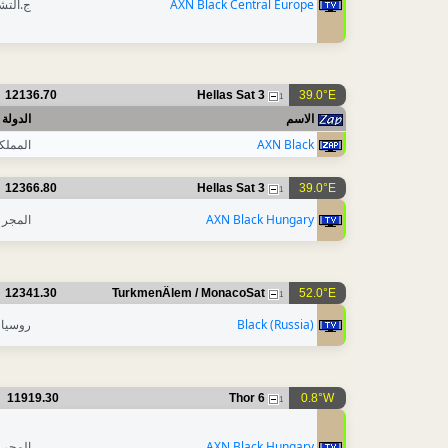
AXN Black Central Europe
ج.التش
12136.70
Hellas Sat 3
39.0°E
1
الاسم
الدولة
AXN Black
المملك
12366.80
Hellas Sat 3
39.0°E
1
AXN Black Hungary
المجر
12341.30
TurkmenÄlem / MonacoSat
52.0°E
1
Black (Russia)
روسيا
11919.30
Thor 6
0.8°W
1
AXN Black Hungary
المجر