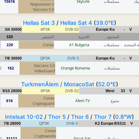
يك
مسلسلات
SkyLink
15616
Nagravision 3
Viaccess 5.0
Hellas Sat 3
/
Hellas Sat 4
(
39.0°E
)
3/4
30000
8PSK
DVB-S2
Europe Ku
-
V
المحتوى
الاحزمة
التشفير
SID
D
ة المتحدة
مسلسلات
A1 Bulgaria
Conax
220
1
7/8
30000
QPSK
DVB-S
Europe Ku
-
V
Viaccess 5.0
مسلسلات
Orange Romania
162
2
VideoGuard
TurkmenÄlem / MonacoSat
(
52.0°E
)
9/10
28000
8PSK
DVB-S2
West
33
V
Conax
متنوع
Älem TV
616
Cryptoguard
Intelsat 10-02
/
Thor 5
/
Thor 6
/
Thor 7
(
0.8°W
)
7/8
28000
QPSK
DVB-S
K2 Europe
BSS11
V
Conax
Cryptoworks
مسلسلات
Focus Sat
31112
1