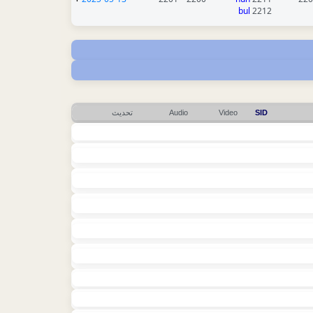
bul
2212
SID
Video
Audio
تحديث