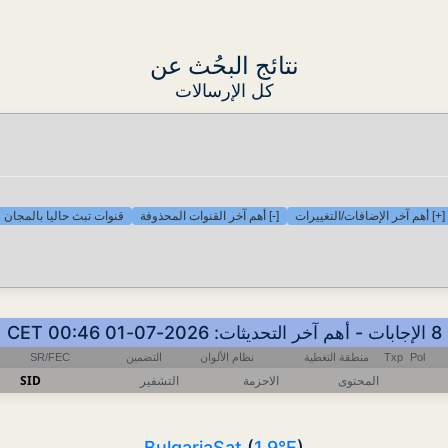
نتائج البحُث عن
كل الإرسالات
[+] أهم آخر الإضافات/التغييرات
[-] أهم آخر القنوات المحذوفة
قنوات تبث حاليا بالمجان
8 الإجابات - أهم آخر التحديثات: 2026-07-01 00:46 CET
Pol
Txp
منطقة التغطية
نظام الألوان
التضمين
SR/FEC
المحتوى
الاحزمة
التشفير
SID
BulgariaSat
(
1.9°E
)