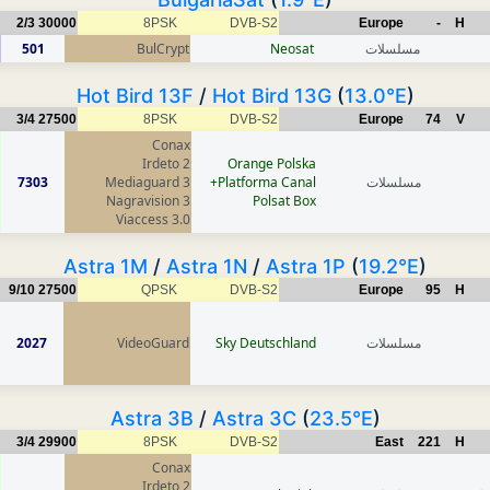
2/3
30000
8PSK
DVB-S2
Europe
-
H
مسلسلات
Neosat
BulCrypt
501
Hot Bird 13F
/
Hot Bird 13G
(
13.0°E
)
3/4
27500
8PSK
DVB-S2
Europe
74
V
Conax
Irdeto 2
Orange Polska
مسلسلات
Platforma Canal+
Mediaguard 3
7303
Nagravision 3
Polsat Box
Viaccess 3.0
Astra 1M
/
Astra 1N
/
Astra 1P
(
19.2°E
)
9/10
27500
QPSK
DVB-S2
Europe
95
H
مسلسلات
Sky Deutschland
VideoGuard
2027
Astra 3B
/
Astra 3C
(
23.5°E
)
3/4
29900
8PSK
DVB-S2
East
221
H
Conax
Irdeto 2