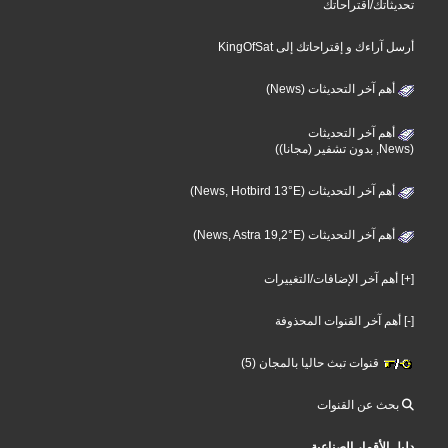
تحديثاتك/اقتراحاتك
أرسل آراءك و إقتراحاتك إلى KingOfSat
أهم آخر التحديثات (News)
أهم آخر التحديثات
(News, بدون تشفير (مجانا))
أهم آخر التحديثات (News, Hotbird 13°E)
أهم آخر التحديثات (News, Astra 19,2°E)
[+] أهم آخر الإضافات/التغييرات
[-] أهم آخر القنوات المحذوفة
قنوات تبث حاليا بالمجان (5)
بحث عن القنوات
دليل الأقمار الصناعية