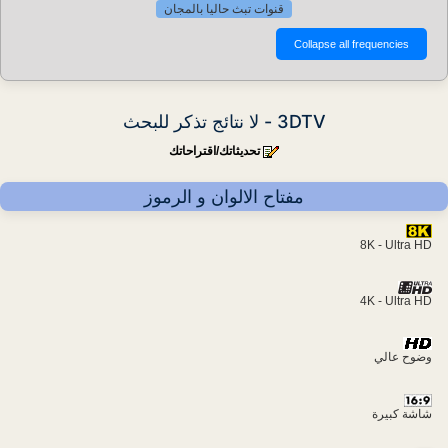
قنوات تبث حاليا بالمجان
3DTV - لا نتائج تذكر للبحث
تحديثاتك/اقتراحاتك
مفتاح الالوان و الرموز
8K - Ultra HD
4K - Ultra HD
وضوح عالي
شاشة كبيرة