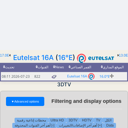
17.0E
Eutelsat 16A
(
16°E
)
13.0E
الموقع المداري
القمر الصناعي
News
القنوات
تحديث
Eutelsat 16A
2026-07-23 08:11
822
16.0°E
3DTV
Filtering and display options
▼
Advanced options
الكل
TV
HDTV
3DTV
Ultra HD
محطات إذاعية رقمية
Data
[+] أهم آخر الإضافات/التغييرات
[-] أهم آخر القنوات المحذوفة