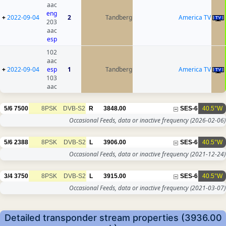
aac
eng
+
2022-09-04
2
Tandberg
America TV
203
aac
esp
102
aac
+
2022-09-04
esp
1
Tandberg
America TV
103
aac
5/6
7500
8PSK
DVB-S2
R
3848.00
SES-6
40.5°W
Occasional Feeds, data or inactive frequency
(2026-02-06)
5/6
2388
8PSK
DVB-S2
L
3906.00
SES-6
40.5°W
Occasional Feeds, data or inactive frequency
(2021-12-24)
3/4
3750
8PSK
DVB-S2
L
3915.00
SES-6
40.5°W
Occasional Feeds, data or inactive frequency
(2021-03-07)
Detailed transponder stream properties (3936.00