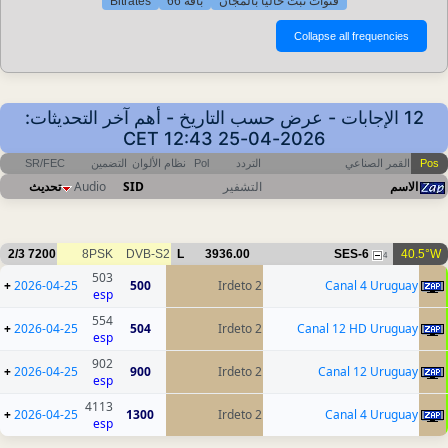
Bitrates
باقة 66
قنوات تبث حاليا بالمجان
12 الإجابات - عرض حسب التاريخ - أهم آخر التحديثات:
2026-04-25 12:43 CET
SR/FEC
التضمين
نظام الألوان
Pol
التردد
القمر الصناعي
Pos
تحديث
Audio
SID
التشفير
الاسم
2/3
7200
8PSK
DVB-S2
L
3936.00
SES-6
40.5°W
4
503
+
2026-04-25
500
Irdeto 2
Canal 4 Uruguay
esp
554
+
2026-04-25
504
Irdeto 2
Canal 12 HD Uruguay
esp
902
+
2026-04-25
900
Irdeto 2
Canal 12 Uruguay
esp
4113
+
2026-04-25
1300
Irdeto 2
Canal 4 Uruguay
esp