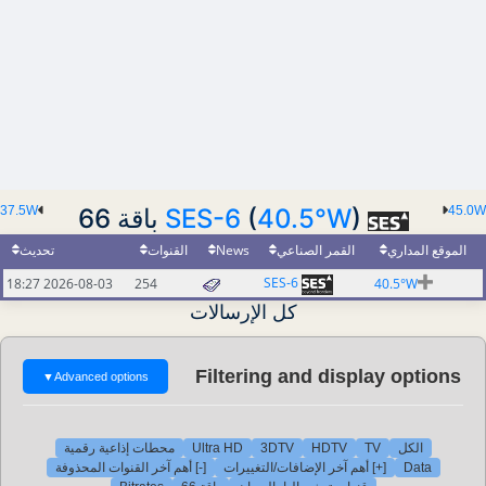
37.5W
SES-6
(
40.5°W
) باقة 66
45.0W
تحديث
القنوات
News
القمر الصناعي
الموقع المداري
SES-6
2026-08-03 18:27
254
40.5°W
كل الإرسالات
Filtering and display options
▼
Advanced options
محطات إذاعية رقمية
Ultra HD
3DTV
HDTV
TV
الكل
[-] أهم آخر القنوات المحذوفة
[+] أهم آخر الإضافات/التغييرات
Data