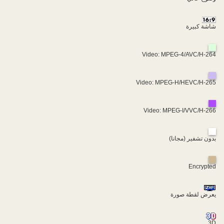
شاشة كبيرة
Video: MPEG-4/AVC/H-264
Video: MPEG-H/HEVC/H-265
Video: MPEG-I/VVC/H-266
بدون تشفير (مجانا)
Encrypted
يعرض لقطة صورة
3D