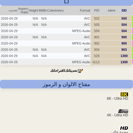
L)
Aspect
تحديث
Height
Width
Colorimetry
Format
PID
Ident.
SID
Ratio
2026-04-29
N/A
N/A
AVC
502
500
2026-04-29
N/A
N/A
AVC
505
504
2026-04-29
MPEG Audio
554
504
2026-04-29
N/A
N/A
AVC
901
900
2026-04-29
MPEG Audio
902
900
2026-04-29
N/A
N/A
AVC
904
903
2026-04-29
N/A
N/A
AVC
529
1300
2026-04-29
MPEG Audio
4113
1300
تحديثاتك/اقتراحاتك
مفتاح الالوان و الرموز
8K - Ultra HD
4K - Ultra HD
وضوح عالي