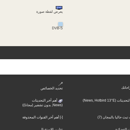
يعرض لقطة صورة
DVB-S
احاتك
تحديد الخصائص
أهم آخر التحديثات (N
أهم آخر التحديثات
(News, بدون تشفير (مجانا))
تبث حاليا بالمجان (7
[-] أهم آخر القنوات المحذوفة
ت الفضائية
تقارير الإستقبال