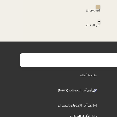
Encrypted
+
غير المفتاح
مقدمة/ أسئلة
أهم آخر التحديثات (News)
[+] أهم آخر الإضافات/التغييرات
دليل الأقمار الصناعية