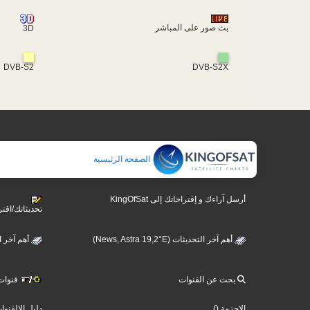
بث صور على المباشر
3D
DVB-S2
DVB-S2X
الصفحة الرئيسية
أرسل آراءك و إقتراحاتك إلى KingOfSat
تحديثاتك/اقتر
أهم آخر التحديثات (News, Astra 19,2°E)
ews, Hotbird 13°E)
بحث عن القنوات
قنوات )
دليل الالقنوا
()
الاحزمة