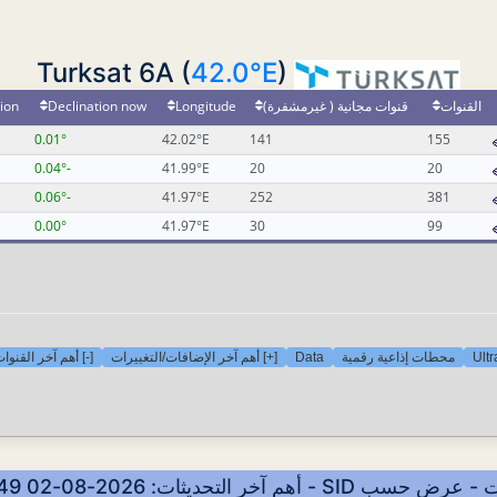
42.0°E
)
Turksat 6A (
ion
Declination now
Longitude
قنوات مجانية ( غيرمشفرة)
القنوات
0.01°
42.02°E
141
155
-0.04°
41.99°E
20
20
-0.06°
41.97°E
252
381
0.00°
41.97°E
30
99
أهم آخر القنوات ا
[+] أهم آخر الإضافات/التغييرات
Data
محطات إذاعية رقمية
Ult