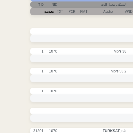
TID
NID
الشبكة، معدل البت
تحديث
TXT
PCR
PMT
Audio
VPID
1
1070
38 Mb/s
1
1070
53.2 Mb/s
1
1070
31301
1070
TURKSAT
, n/a