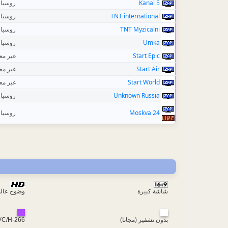
روسيا
5 Kanal
روسيا
TNT international
روسيا
TNT Myzicalni
روسيا
Umka
غير م
Start Epic
غير م
Start Air
غير م
Start World
روسيا
Unknown Russia
روسيا
Moskva 24
شاشة كبيرة
وضوح عال
VC/H-266
بدون تشفير (مجانا)