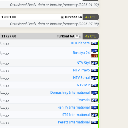
Occasional Feeds, data or inactive frequency
(2026-01-02)
12601.00
Turksat 6A
42.0°E
Occasional Feeds, data or inactive frequency
(2026-07-08)
11727.60
Turksat 6A
42.0°E
20
روسيا
RTR Planeta
روسيا
Rossiya 24
روسيا
NTV Styl
روسيا
NTV Pravo
روسيا
NTV Serial
روسيا
NTV Mir
روسيا
Domashniy International
روسيا
Izvestia
روسيا
Ren TV International
روسيا
STS International
روسيا
Peretz International