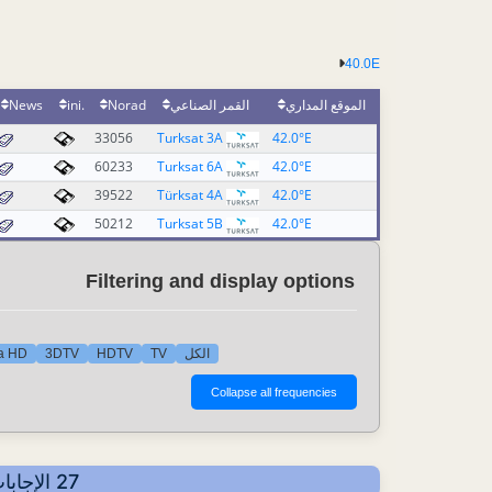
40.0E
News
.ini
Norad
القمر الصناعي
الموقع المداري
33056
Turksat 3A
42.0°E
60233
Turksat 6A
42.0°E
39522
Türksat 4A
42.0°E
50212
Turksat 5B
42.0°E
Filtering and display options
ra HD
3DTV
HDTV
TV
الكل
27 الإجابات - عرض حسب SID - أهم آخر التحديثات: 2026-08-02 22:49 CET