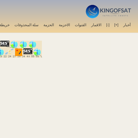
خريطة 
سلة المحذوفات
الحزمة
الاحزمة
القنوات
الاقمار
[-]
[+]
أخبار