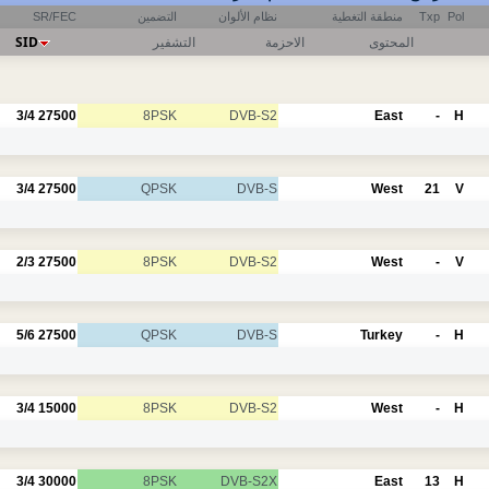
SR/FEC
التضمين
نظام الألوان
منطقة التغطية
Txp
Pol
SID
التشفير
الاحزمة
المحتوى
3/4
27500
8PSK
DVB-S2
East
-
H
3/4
27500
QPSK
DVB-S
West
21
V
2/3
27500
8PSK
DVB-S2
West
-
V
5/6
27500
QPSK
DVB-S
Turkey
-
H
3/4
15000
8PSK
DVB-S2
West
-
H
3/4
30000
8PSK
DVB-S2X
East
13
H