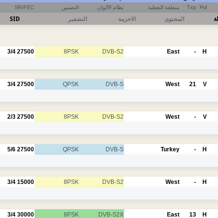
SR/FEC
التضمين
نظام الألوان
منطقة التغطية
Txp
Pol
SID
التشفير
الاحزمة
المحتوى
ة
3/4
27500
8PSK
DVB-S2
East
-
H
3/4
27500
QPSK
DVB-S
West
21
V
2/3
27500
8PSK
DVB-S2
West
-
V
5/6
27500
QPSK
DVB-S
Turkey
-
H
3/4
15000
8PSK
DVB-S2
West
-
H
3/4
30000
8PSK
DVB-S2X
East
13
H