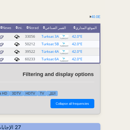
40.0E
News
.ini
Norad
القمر الصناعي
الموقع المداري
33056
Turksat 3A
42.0°E
50212
Turksat 5B
42.0°E
39522
Türksat 4A
42.0°E
60233
Turksat 6A
42.0°E
Filtering and display options
ra HD
3DTV
HDTV
TV
الكل
27 الإجابات - عرض حسب البلد - أهم آخر التحديثات: 2026-08-02 22:49 CET