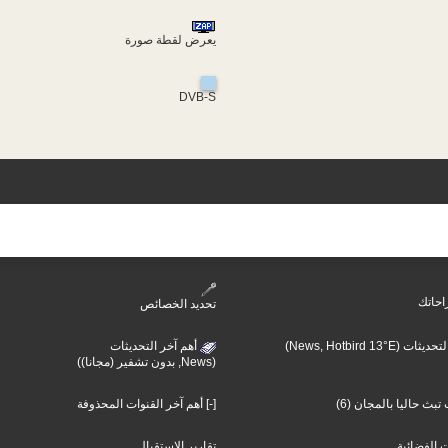
يعرض لقطة صورة
DVB-S
احاتك
تحديد الخصائص
أهم آخر التحديثات (N
أهم آخر التحديثات
(News, بدون تشفير (مجانا))
تبث حاليا بالمجان (6
[-] أهم آخر القنوات المحذوفة
ت الفضائية
تقارير الإستقبال