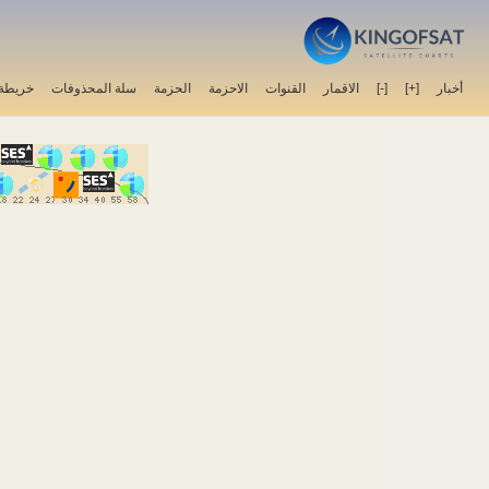
خريطة 
سلة المحذوفات
الحزمة
الاحزمة
القنوات
الاقمار
[-]
[+]
أخبار