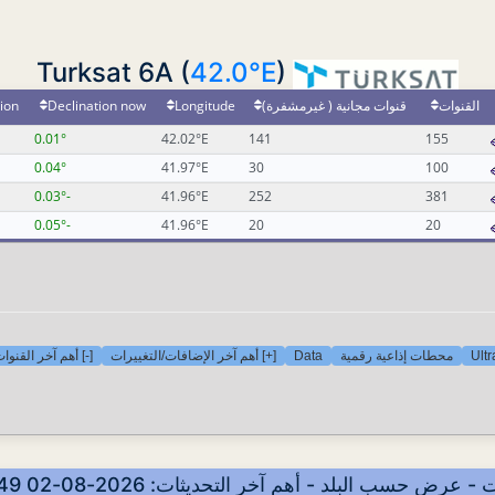
42.0°E
)
Turksat 6A (
ion
Declination now
Longitude
قنوات مجانية ( غيرمشفرة)
القنوات
0.01°
42.02°E
141
155
0.04°
41.97°E
30
100
-0.03°
41.96°E
252
381
-0.05°
41.96°E
20
20
أهم آخر القنوات ا
[+] أهم آخر الإضافات/التغييرات
Data
محطات إذاعية رقمية
Ult