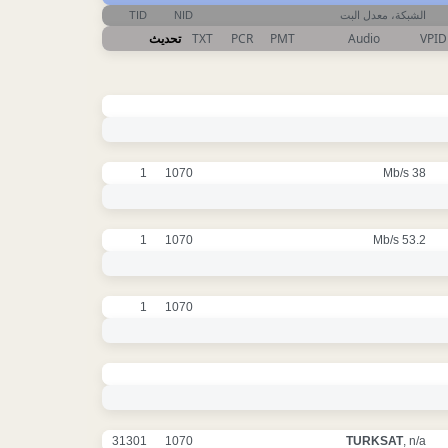
TID
NID
الشبكة، معدل البت
تحديث
TXT
PCR
PMT
Audio
VPID
1
1070
38 Mb/s
1
1070
53.2 Mb/s
1
1070
31301
1070
TURKSAT
, n/a