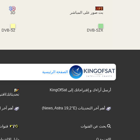
بث صور على المباشر
3D
DVB-S2
DVB-S2X
الصفحة الرئيسية
أرسل آراءك و إقتراحاتك إلى KingOfSat
تحديثاتك/اقتر
أهم آخر التحديثات (News, Astra 19,2°E)
ews, Hotbird 13°E)
بحث عن القنوات
قنوات )
دليل الالقنوا
()
الاحزمة