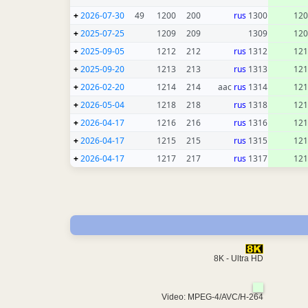
+
2026-07-30
49
1200
200
rus
1300
120
+
2025-07-25
1209
209
1309
120
+
2025-09-05
1212
212
rus
1312
121
+
2025-09-20
1213
213
rus
1313
121
+
2026-02-20
1214
214
rus
1314 aac
121
+
2026-05-04
1218
218
rus
1318
121
+
2026-04-17
1216
216
rus
1316
121
+
2026-04-17
1215
215
rus
1315
121
+
2026-04-17
1217
217
rus
1317
121
8K - Ultra HD
Video: MPEG-4/AVC/H-264