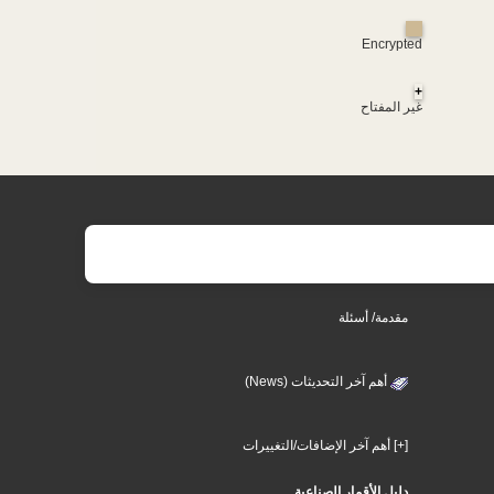
Encrypted
+
غير المفتاح
مقدمة/ أسئلة
أهم آخر التحديثات (News)
[+] أهم آخر الإضافات/التغييرات
دليل الأقمار الصناعية