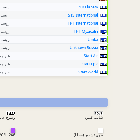
روسيا
RTR Planeta
روسيا
STS International
روسيا
TNT international
روسيا
TNT Myzicalni
روسيا
Umka
روسيا
Unknown Russia
غير م
Start Air
غير م
Start Epic
غير م
Start World
شاشة كبيرة
وضوح عال
VC/H-266
بدون تشفير (مجانا)