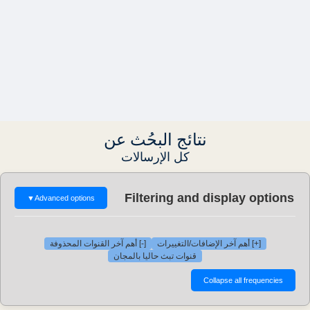
نتائج البحُث عن
كل الإرسالات
Filtering and display options
▼
Advanced options
[+] أهم آخر الإضافات/التغييرات
[-] أهم آخر القنوات المحذوفة
قنوات تبث حاليا بالمجان