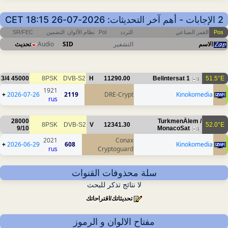
2 الإجابات - أهم آخر التحديثات: 2026-07-26 18:15 CET
Pos
القمر الصناعي
التردد
Pol
نظام الألوان
التضمين
SR/FEC
الاسم
التشفير
SID
Audio
تحديث
3/4
45000
8PSK
DVB-S2
H
11290.00
Belintersat 1
51.5°E
1
1921
+
2026-07-26
2119
DRE-Crypt
Kinokomedia
rus
28000
TurkmenÄlem /
8PSK
DVB-S2
V
12341.30
52.0°E
9/10
MonacoSat
1
2021
Conax
+
2026-06-29
608
Kinokomedia
rus
Cryptoguard
سلة محذوفات القنوات
لا نتائج تذكر للبحث
تحديثاتك/اقتراحاتك
مفتاح الالوان و الرموز