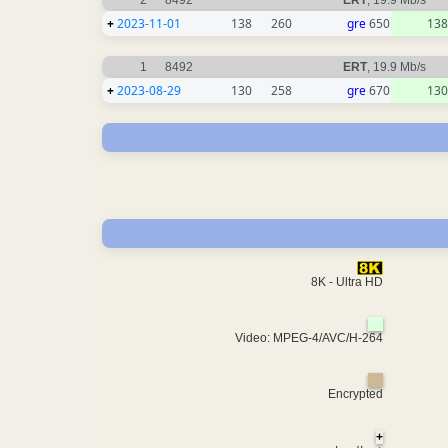
2
8492
ERT
, 19.9 Mb/s
+
2023-11-01
138
260
gre
650
138
1
8492
ERT
, 19.9 Mb/s
+
2023-08-29
130
258
gre
670
130
8K - Ultra HD
Video: MPEG-4/AVC/H-264
Encrypted
+