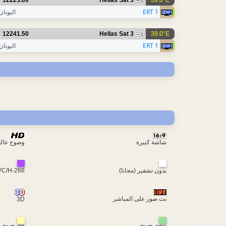
12223.60
Hellas Sat 3
39.0°E
1
ERT 1
اليونان
12241.50
Hellas Sat 3
39.0°E
1
ERT 1
اليونان
شاشة كبيرة
وضوح عال
بدون تشفير (مجانا)
VC/H-266
بث صور على المباشر
3D