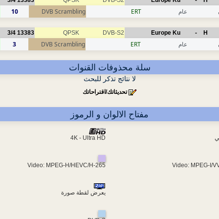
3/4
13383
QPSK
DVB-S2
Europe Ku
-
H
عام
ERT
DVB Scrambling
10
3/4
13383
QPSK
DVB-S2
Europe Ku
-
H
عام
ERT
DVB Scrambling
3
سلة محذوفات القنوات
لا نتائج تذكر للبحث
تحديثاتك/اقتراحاتك
مفتاح الالوان و الرموز
ي
4K - Ultra HD
Video: MPEG-H/HEVC/H-265
Video: MPEG-I/V
يعرض لقطة صورة