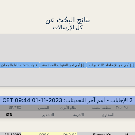
نتائج البحُث عن
كل الإرسالات
[+] أهم آخر الإضافات/التغييرات
[-] أهم آخر القنوات المحذوفة
قنوات تبث حاليا بالمجان
2 الإجابات - أهم آخر التحديثات: 2023-11-01 09:44 CET
Pol
Txp
منطقة التغطية
نظام الألوان
التضمين
SR/FEC
المحتوى
الاحزمة
التشفير
SID