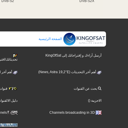
DVB-S2
DVB-S2X
الصفحة الرئيسية
أرسل آراءك و إقتراحاتك إلى KingOfSat
تحديثاتك/اقتر
أهم آخر التحديثات (News, Astra 19,2°E)
أهم آخر التحديثات 
بحث عن القنوات
قنوات ت
الاحزمة
()
دليل الالقنوا
Ultra High Definition TV Channels
Channels broadcasting in 3D