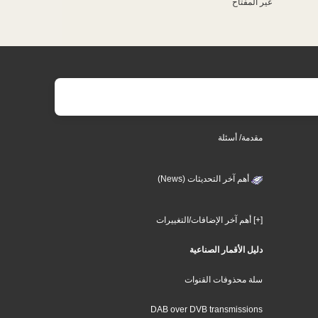
غير المفتاح
مقدمة/ أسئلة
أهم آخر التحديثات (News)
[+] أهم آخر الإضافات/التغييرات
دليل الأقمار الصناعية
سلة محذوفات القنوات
DAB over DVB transmissions