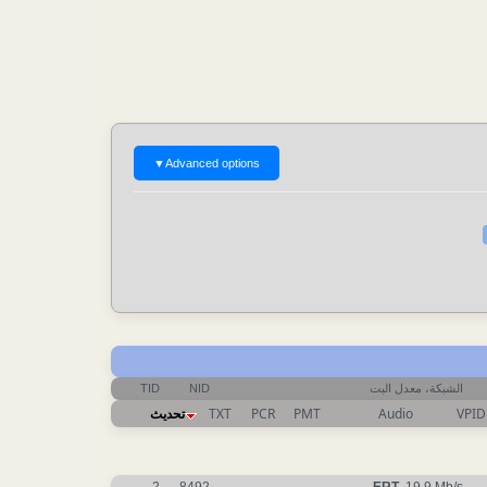
▼
Advanced options
الشبكة، معدل البت
NID
TID
VPID
Audio
PMT
PCR
TXT
تحديث