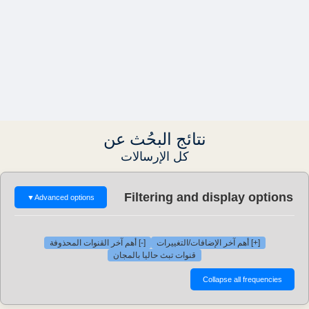
نتائج البحُث عن
كل الإرسالات
Filtering and display options
▼
Advanced options
[+] أهم آخر الإضافات/التغييرات
[-] أهم آخر القنوات المحذوفة
قنوات تبث حاليا بالمجان