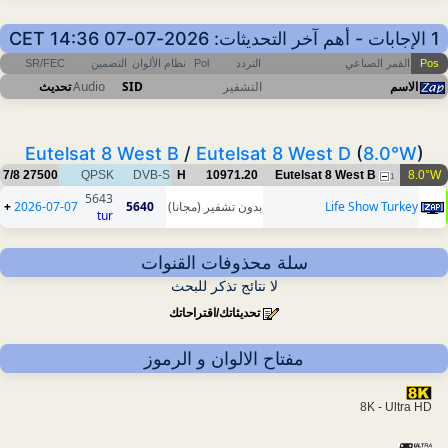
1 الإجابات - أهم آخر التحديثات: 2026-07-07 14:36 CET
Pos
القمر الصناعي
التردد
Pol
نظام الألوان
التضمين
SR/FEC
الاسم
التشفير
SID
Audio
تحديث
Eutelsat 8 West B
/
Eutelsat 8 West D
(
8.0°W
)
7/8
27500
QPSK
DVB-S
H
10971.20
Eutelsat 8 West B
8.0°W
1
5643
Life Show Turkey
بدون تشفير (مجانا)
5640
2026-07-07
+
tur
سلة محذوفات القنوات
لا نتائج تذكر للبحث
تحديثاتك/اقتراحاتك
مفتاح الالوان و الرموز
8K - Ultra HD