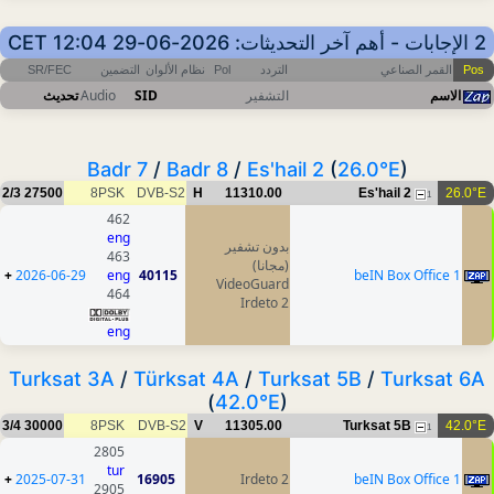
2 الإجابات - أهم آخر التحديثات: 2026-06-29 12:04 CET
Pos
القمر الصناعي
التردد
Pol
نظام الألوان
التضمين
SR/FEC
الاسم
التشفير
SID
Audio
تحديث
Badr 7
/
Badr 8
/
Es'hail 2
(
26.0°E
)
2/3
27500
8PSK
DVB-S2
H
11310.00
Es'hail 2
26.0°E
1
462
eng
بدون تشفير
463
(مجانا)
+
2026-06-29
eng
40115
beIN Box Office 1
VideoGuard
464
Irdeto 2
eng
Turksat 3A
/
Türksat 4A
/
Turksat 5B
/
Turksat 6A
(
42.0°E
)
3/4
30000
8PSK
DVB-S2
V
11305.00
Turksat 5B
42.0°E
1
2805
tur
+
2025-07-31
16905
Irdeto 2
beIN Box Office 1
2905