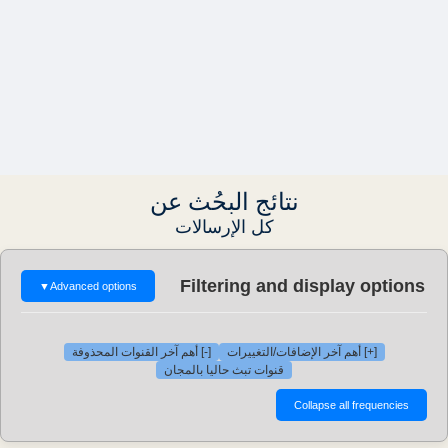
نتائج البحُث عن
كل الإرسالات
Filtering and display options
▼
Advanced options
[+] أهم آخر الإضافات/التغييرات
[-] أهم آخر القنوات المحذوفة
قنوات تبث حاليا بالمجان