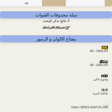
vo
سلة محذوفات القنوات
لا نتائج تذكر للبحث
تحديثاتك/اقتراحاتك
مفتاح الالوان و الرموز
8K - Ultra HD
4K - Ultra HD
وضوح عالي
شاشة كبيرة
Video: MPEG-4/AVC/H-264