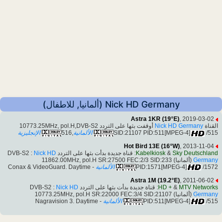
Nick HD Germany (ألمانيا, للاطفال)
Astra 1KR (19°E)
, 2019-03-02
القناة
Nick HD Germany
أوقفت بثها على التردد 10773.25MHz, pol.H,DVB-S2
/515
SID:21107 PID:511[MPEG-4]
الألمانية
,516
الإنجليزية
Hot Bird 13E (16°W)
, 2013-11-04
Sky Deutschland
&
Kabelkiosk
: قناة جديدة بدأت بثها على التردد DVB-S2 :
Nick HD
Germany
(ألمانيا) 11862.00MHz, pol.H SR:27500 FEC:2/3 SID:233
/1572
PID:1571[MPEG-4]
الألمانية
- Conax & VideoGuard. Daytime
Astra 1M (19.2°E)
, 2011-06-02
MTV Networks
&
HD +
: قناة جديدة بدأت بثها على التردد DVB-S2 :
Nick HD
Germany
(ألمانيا) 10773.25MHz, pol.H SR:22000 FEC:3/4 SID:21107
/515
PID:511[MPEG-4]
الألمانية
- Nagravision 3. Daytime