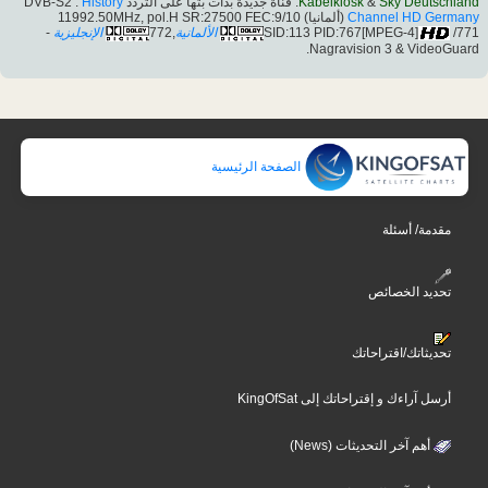
History
: قناة جديدة بدأت بثها على التردد DVB-S2 :
Kabelkiosk
&
Sky Deutschland
(ألمانيا) 11992.50MHz, pol.H SR:27500 FEC:9/10
Channel HD Germany
-
الإنجليزية
,772
الألمانية
SID:113 PID:767[MPEG-4]
/771
Nagravision 3 & VideoGuard.
الصفحة الرئيسية
مقدمة/ أسئلة
تحديد الخصائص
تحديثاتك/اقتراحاتك
أرسل آراءك و إقتراحاتك إلى KingOfSat
أهم آخر التحديثات (News)