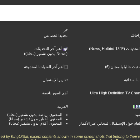
احاتك
تحديد الخصائص
أهم آخر التحديثات (N
أهم آخر التحديثات
(News, بدون تشفير (مجانا))
تبث حاليا بالمجان (6
[-] أهم آخر القنوات المحذوفة
ت الفضائية
تقارير الإستقبال
أهم الصور ناقصة
العربية
فيد
المحتوى: رياضة, بدون تشفير (مجانا)
المحتوى: أخبار, بدون تشفير (مجانا)
لعام حول الإستقبال المجاني عبر الأقمار
المحتوى: أفلام, بدون تشفير (مجانا)
wned by KingOfSat, except contents shown in some screenshots that belong to their r