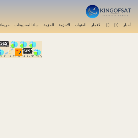
خريطة 
سلة المحذوفات
الحزمة
الاحزمة
القنوات
الاقمار
[-]
[+]
أخبار