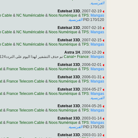
.
الفرنسية
Eutelsat 33D
, 2007-02-19
m Cable
&
NC Numéricable
&
Noos Numérique
&
TPS
:
Mangas
.
الفرنسية
PID:170/120
Eutelsat 33D
, 2007-02-16
m Cable
&
NC Numéricable
&
Noos Numérique
&
TPS
:
Mangas
Eutelsat 33D
, 2007-02-15
m Cable
&
NC Numéricable
&
Noos Numérique
&
TPS
:
Mangas
Astra 1H
, 2006-12-20
تم حذف التشفير لهذا اليوم على التردد12285.00MHz, pol.V SR:27500 FEC:3/4 SID:17031 PID:171/124
Canal+ France
:
Mangas
Eutelsat 33D
, 2006-02-01
at
&
France Telecom Cable
&
Noos Numérique
&
TPS
:
Mangas
Eutelsat 33D
, 2006-01-31
at
&
France Telecom Cable
&
Noos Numérique
&
TPS
:
Mangas
Eutelsat 33D
, 2004-05-27
at
&
France Telecom Cable
&
Noos Numérique
&
TPS
:
Mangas
.
الفرنسية
Eutelsat 33D
, 2004-05-26
at
&
France Telecom Cable
&
Noos Numérique
&
TPS
:
Mangas
Eutelsat 33D
, 2003-01-14
at
&
France Telecom Cable
&
Noos Numérique
&
TPS
:
Mangas
.
الفرنسية
PID:170/120
Eutelsat 33D
, 2003-01-10