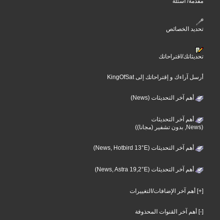
مقدمة/ أسئلة
تحديد الخصائص
تحديثاتك/اقتراحاتك
أرسل آراءك و إقتراحاتك إلى KingOfSat
أهم آخر التحديثات (News)
أهم آخر التحديثات
(News, بدون تشفير (مجانا))
أهم آخر التحديثات (News, Hotbird 13°E)
أهم آخر التحديثات (News, Astra 19,2°E)
[+] أهم آخر الإضافات/التغييرات
[-] أهم آخر القنوات المحذوفة