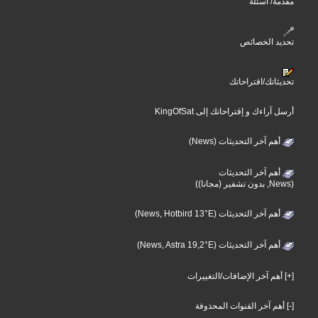
مقدمة/ أسئلة
تحديد الخصائص
تحديثاتك/اقتراحاتك
أرسل آراءك و إقتراحاتك إلى KingOfSat
أهم آخر التحديثات (News)
أهم آخر التحديثات
(News, بدون تشفير (مجانا))
أهم آخر التحديثات (News, Hotbird 13°E)
أهم آخر التحديثات (News, Astra 19,2°E)
[+] أهم آخر الإضافات/التغييرات
[-] أهم آخر القنوات المحذوفة