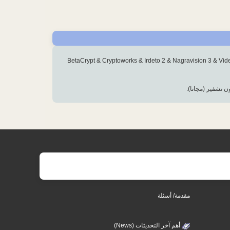
ون تشفير (مجانا).
مقدمة/ أسئلة
أهم آخر التحديثات (News)