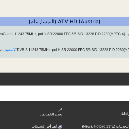
ATV HD (Austria) (النمسا, عام)
BetaCrypt & Cryptowor]
الألمانية
, بد
احاتك
تحديد الخصائص
(News, Hotbird 13°E)
أهم آخر التحديثات