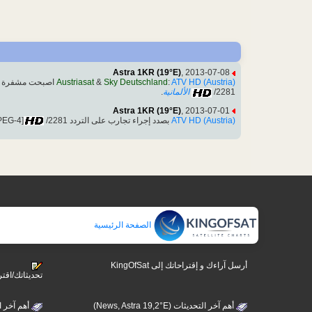
Astra 1KR (19°E)
, 2013-07-08
ATV HD (Austria)
:
Sky Deutschland
&
Austriasat
اصبحت مشفرة بــ ks & Irdeto 2 & Nagravision 3 & VideoGuard, 11243.75MHz, pol.H SR:22000 FEC:5/6 SID:13228 PID:2280[MPEG-4
/2281
الألمانية
.
Astra 1KR (19°E)
, 2013-07-01
ATV HD (Austria)
بصدد إجراء تجارب على التردد DVB-S 11243.75MHz, pol.H SR:22000 FEC:5/6 SID:13228 PID:2280[MPEG-4]
/2281
الصفحة الرئيسية
أرسل آراءك و إقتراحاتك إلى KingOfSat
تحديثاتك/اقتر
أهم آخر التحديثات (News, Astra 19,2°E)
أهم آخر التحديثات 