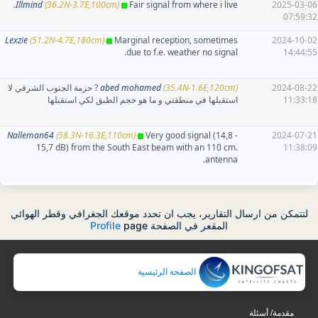
Illmind
(36.2N-3.7E,100cm)
Fair signal from where i live.
2025-03-06
07:59:32
Lexzie
(51.2N-4.7E,180cm)
Marginal reception, sometimes
2024-10-02
due to f.e. weather no signal.
14:44:55
2024-08-22
(35.4N-1.6E,120cm)
abed mohamed
? حزمة الجنوب الشرقي لا
11:33:18
استقبلها في منطقتي و ما هو حجم الطبق لكي استقبلها
Nalleman64
(58.3N-16.3E,110cm)
Very good signal (14,8 -
2024-07-21
15,7 dB) from the South East beam with an 110 cm.
11:38:09
antenna.
لتتمكن من ارسال التقارير، يجب ان تحدد موقعك الجغرافي وقطر الهوائي
المقعر في الصفحة
page
Profile
الصفحة الرئيسية
مقدمة/ أسئلة