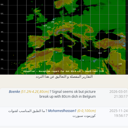
التقارير المفصلة و التعاليق عن هذا التردد
Boenke
(51.2N-4.2E,80cm)
? Signal seems ok but picture
2026-03-01
break up with 80cm dish in Belgium
21:30:17
2025-11-24
(0-0,100cm)
Mohamedhassan1
? ما الطبق المناسب لقنوات
19:56:17
كوزموت سبورت