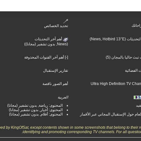
احاتك
تحديد الخصائص
(News, Hotbird 13°E)
أهم آخر التحديثات
(News, بدون تشفير (مجانا))
بث حاليا بالمجان (5)
[-] أهم آخر القنوات المحذوفة
ت الفضائية
تقارير الإستقبال
أهم الصور ناقصة
العربية
فيد
المحتوى: رياضة, بدون تشفير (مجانا)
المحتوى: أخبار, بدون تشفير (مجانا)
لعام حول الإستقبال المجاني عبر الأقمار
المحتوى: أفلام, بدون تشفير (مجانا)
wned by KingOfSat, except contents shown in some screenshots that belong to their r
identifying and promoting corresponding TV channels. For all questio